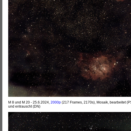
M 8 und M 20 - 25.6.2024,
2000p
(217 Frames, 2170s), Mosaik, bearbeitet (P
und entrauscht (DN)