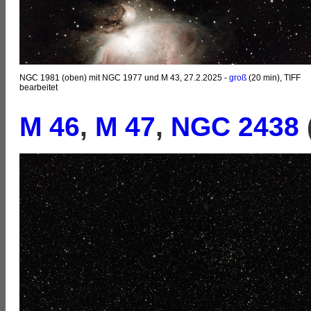
NGC 1981 (oben) mit NGC 1977 und M 43, 27.2.2025 -
groß
(20 min), TIFF
bearbeitet
M 46
,
M 47
,
NGC 2438