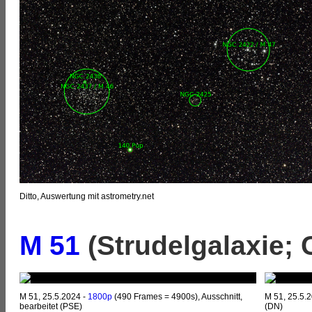
Ditto, Auswertung mit astrometry.net
M 51
(Strudelgalaxie; 
M 51, 25.5.2024 -
1800p
(490 Frames = 4900s), Ausschnitt,
M 51, 25.5.
bearbeitet (PSE)
(DN)