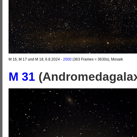
M 16, M 17 und M 18, 6.8.2024 -
2000
(363 Frames = 3630s), Mosaik
M 31
(Andromedagalax