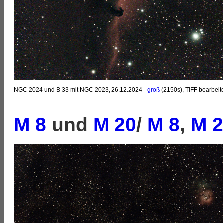
NGC 2024 und B 33 mit NGC 2023, 26.12.2024 -
groß
(2150s), TIFF bearbeit
M 8
und
M 20
/
M 8
,
M 