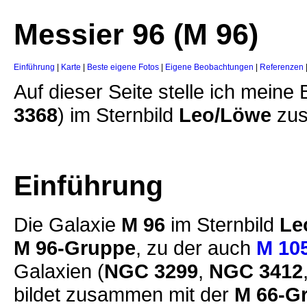
Messier 96 (M 96)
Einführung
|
Karte
|
Beste eigene Fotos
|
Eigene Beobachtungen
|
Referenzen
Auf dieser Seite stelle ich mein
3368
) im Sternbild
Leo/Löwe
zu
Einführung
Die Galaxie
M 9
6
im Sternbild
Le
M 96-Gruppe
, zu der auch
M 10
Galaxien (
NGC 3299
,
NGC 3412
bildet zusammen mit der
M 66-G