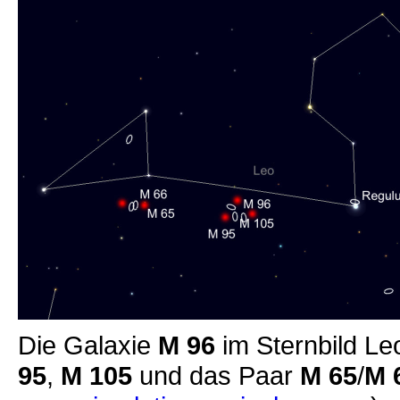
Die Galaxie
M 96
im Sternbild L
95
,
M 105
und das Paar
M 65
/
M 