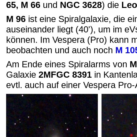
65, M 66
und
NGC 3628
) die
Leo
M 96
ist eine Spiralgalaxie, die e
auseinander liegt (40'), um im 
können. Im Vespera (Pro) kann
beobachten und auch noch
M 10
Am Ende eines Spiralarms von
M
Galaxie
2MFGC 8391
in Kantenl
evtl. auch auf einer Vespera Pro