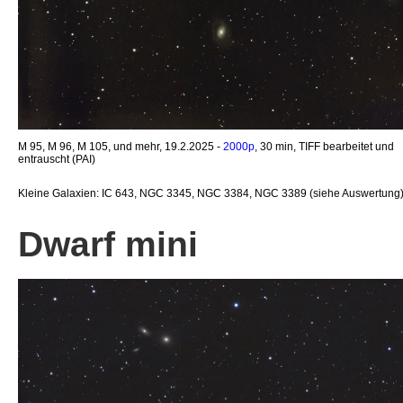
M 95, M 96, M 105, und mehr, 19.2.2025 -
2000p
, 30 min, TIFF bearbeitet und
entrauscht (PAI)
Kleine Galaxien: IC 643, NGC 3345, NGC 3384, NGC 3389 (siehe Auswertung
Dwarf mini