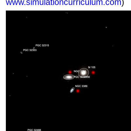
www.simulationcurriculum.com
)