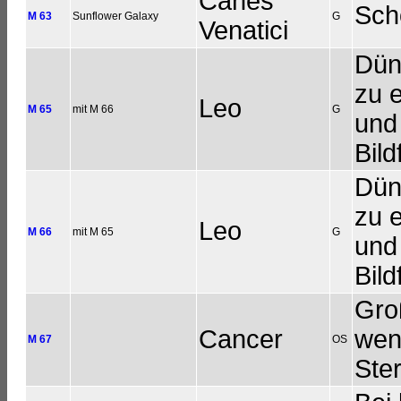
Canes
Sch
M 63
Sunflower Galaxy
G
Venatici
Dünn
zu e
Leo
M 65
mit M 66
G
und
Bil
Dünn
zu e
Leo
M 66
mit M 65
G
und
Bil
Gro
Cancer
weni
M 67
OS
Ste