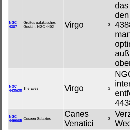
das
den
Virgo
4388
NGC
Großes galaktisches
G
4387
Gesicht; NGC 4402
man
opt
auß
obe
NGC
inte
Virgo
NGC
The Eyes
G
4435/38
ent
443
Canes
Verz
NGC
Cocoon Galaxies
G
4490/85
Venatici
Wec