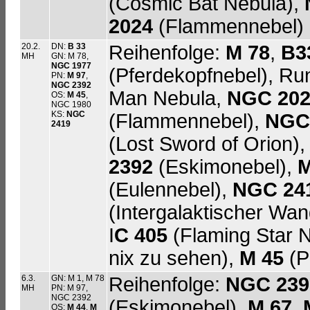
(Cosmic Bat Nebula),
2024
(Flammennebel)
20.2.
DN:
B 33
Reihenfolge:
M 78
,
B3
MH
GN: M 78,
NGC 1977
(Pferdekopfnebel), Ru
PN:
M 97
,
NGC 2392
Man Nebula,
NGC 202
OS:
M 45
,
NGC 1980
KS:
NGC
(Flammennebel),
NGC
2419
(Lost Sword of Orion)
2392
(Eskimonebel),
M
(Eulennebel),
NGC 24
(Intergalaktischer Wan
I
C 405
(Flaming Star N
nix zu sehen),
M 45
(P
6.3.
GN: M 1, M 78
Reihenfolge:
NGC 239
MH
PN: M 97,
NGC 2392
(Eskimonebel),
M 67
,
OS:
M 44
,
M