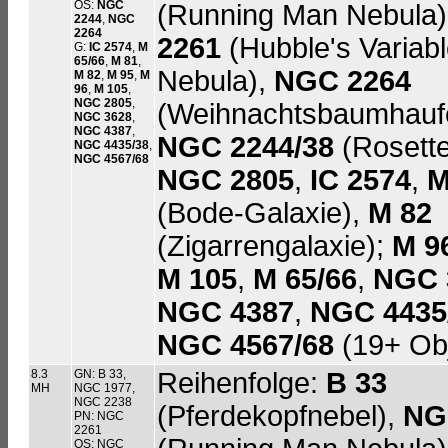
OS:
NGC
(Running Man Nebula
2244
,
NGC
2264
2261
(Hubble's Variab
G:
IC 2574
,
M
65/66
,
M 81
,
Nebula),
NGC 2264
M 82
,
M 95
,
M
96
,
M 105
,
NGC 2805
,
(Weihnachtsbaumhauf
NGC 3628
,
NGC 4387
,
NGC 2244/38
(Rosette
NGC 4435/38
,
NGC 4567/68
NGC 2805
,
IC 2574
,
M
(Bode-Galaxie),
M 82
(Zigarrengalaxie);
M 9
M 105
,
M 65/66
,
NGC 
NGC 4387
,
NGC 4435
NGC 4567/68
(19+ Obj
8.3
GN: B 33,
Reihenfolge:
B 33
MH
NGC 1977,
NGC 2238
(Pferdekopfnebel),
NG
PN: NGC
2261
OS: NGC