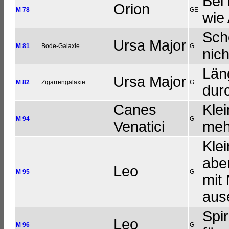
Bei 
Orion
M 78
GE
wie
Sch
Ursa Major
M 81
Bode-Galaxie
G
nich
Läng
Ursa Major
M 82
Zigarrengalaxie
G
dur
Canes
Klei
M 94
G
Venatici
meh
Klei
aber
Leo
M 95
G
mit
ause
Spir
Leo
M 96
G