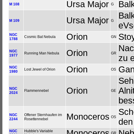
Ursa Major
Balk
M 108
G
Balk
Ursa Major
M 109
G
eVs
Orion
Sto
NGC
Cosmic Bat Nebula
GN
1788
Nac
Orion
NGC
Running Man Nebula
GR
1977
zu 
Orion
Gan
NGC
Lost Jewel of Orion
OS
1980
Seh
Orion
Alni
NGC
Flammennebel
GE
2024
bes
Sch
Monoceros
NGC
Offener Sternhaufen im
OS
2244
Rosettennebel
den
Monoceros
Nebe
NGC
Hubble's Variable
GR