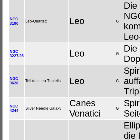
Die
NGC
Leo
NGC
Leo-Quartett
G
3190
kom
Leo
Die
Leo
NGC
G
3227/26
Dop
Spir
Leo
auf
NGC
Teil des Leo-Tripletts
G
3628
Trip
Canes
Spir
NGC
Silver Needle Galaxy
G
4244
Venatici
Sei
Elli
die