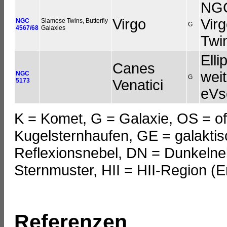
NGC
Virgo
Vir
NGC
Siamese Twins, Butterfly
G
4567/68
Galaxies
Twin
Elli
Canes
weit
NGC
G
5173
Venatici
eVs
K = Komet, G = Galaxie, OS = of
Kugelsternhaufen, GE = galakti
Reflexionsnebel, DN = Dunkelneb
Sternmuster, HII = HII-Region (
Referenzen