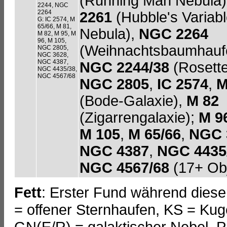
(Running Man Nebula
2244, NGC
2264
2261
(Hubble's Variab
G: IC 2574, M
65/66, M 81,
Nebula),
NGC 2264
M 82, M 95, M
96, M 105,
(Weihnachtsbaumhauf
NGC 2805,
NGC 3628,
NGC 4387,
NGC 2244/38
(Rosette
NGC 4435/38,
NGC 4567/68
NGC 2805
,
IC 2574
,
M
(Bode-Galaxie),
M 82
(Zigarrengalaxie);
M 9
M 105
,
M 65/66
,
NGC 
NGC 4387
,
NGC 4435
NGC 4567/68
(17+ Obj
Fett
: Erster Fund während dies
= offener Sternhaufen, KS = Kug
GN(E/R) = galaktischer Nebel, P