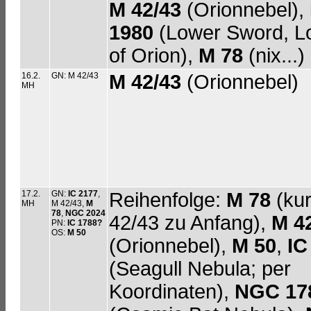
M 42/43
(Orionnebel),
1980
(Lower Sword, Lo
of Orion),
M 78
(nix...)
16.2.
GN: M 42/43
M 42/43
(Orionnebel)
MH
17.2.
GN:
IC 2177
,
Reihenfolge:
M 78
(ku
MH
M 42/43,
M
78
,
NGC 2024
42/43 zu Anfang),
M 4
PN:
IC 1788?
OS:
M 50
(Orionnebel),
M 50
,
IC
(Seagull Nebula; per
Koordinaten),
NGC 17