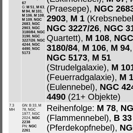
67
(Praesepe),
NGC 268
G:
M 51
,
M 63
,
M 94
,
M 101
,
M 106
,
M 108
,
2903
,
M 1
(Krebsnebel
M 109
,
NGC
2683
,
NGC
NGC 3227/26
,
NGC 3
2903
,
NGC
3180/84
,
NGC
Quartett),
M 108
,
NG
3190
,
NGC
3227/26
,
NGC
4244
,
NGC
3180/84
,
M 106
,
M 94
4490
,
NGC
5173
NGC 5173
,
M 51
(Strudelgalaxie),
M 10
(Feuerradgalaxie),
M 
(Eulennebel),
NGC 42
4490
(21+ Objekte)
7.3
GN: B 33, M
Reihenfolge:
M 78
,
NG
MH
78, NGC
1977, NGC
(Flammennebel),
B 33
2024,
NGC
2238
(Pferdekopfnebel),
NG
PN:
NGC
2261