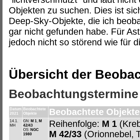
Objekten zu suchen. Dies ist sic
Deep-Sky-Objekte, die ich beob
gar nicht gefunden habe. Für Ast
jedoch nicht so störend wie für 
Übersicht der Beoba
Beobachtungstermine
Datum
Beobachtete
Beobachtete Objekte,
2021
Objekte
14.1.
GN:
M 1
,
M
Reihenfolge:
M 1
(Kreb
MH
42/43
OS:
NGC
M 42/33
(Orionnebel, 
1980