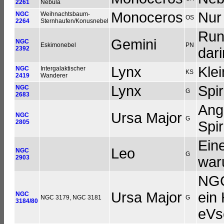
2261
Nebula
Monoceros
Nur
NGC
Weihnachtsbaum-
OS
2264
Sternhaufen/Konusnebel
Run
Gemini
NGC
Eskimonebel
PN
2392
dari
Lynx
Klei
NGC
Intergalaktischer
KS
2419
Wanderer
Lynx
Spir
NGC
G
2683
Ange
Ursa Major
NGC
G
2805
Spir
Eine
Leo
NGC
G
2903
war
NGC
Ursa Major
ein 
NGC
NGC 3179, NGC 3181
G
3184/80
eVs