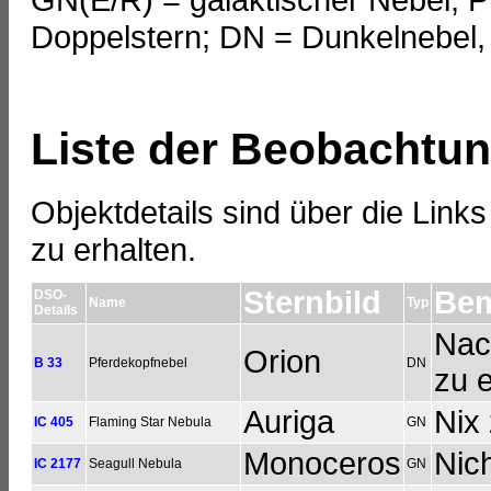
Doppelstern; DN = Dunkelnebel
Liste der Beobachtu
Objektdetails sind über die Lin
zu erhalten.
Sternbild
Be
DSO-
Name
Typ
Details
Nac
Orion
B 33
Pferdekopfnebel
DN
zu 
Auriga
Nix 
IC 405
Flaming Star Nebula
GN
Monoceros
Nich
IC 2177
Seagull Nebula
GN