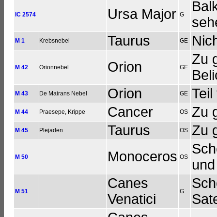
Bal
Ursa Major
IC 2574
G
seh
Taurus
Nic
M 1
Krebsnebel
GE
Zu 
Orion
M 42
Orionnebel
GE
Bel
Orion
Tei
M 43
De Mairans Nebel
GE
Cancer
Zu 
M 44
Praesepe, Krippe
OS
Taurus
Zu 
M 45
Plejaden
OS
Schö
Monoceros
M 50
OS
und
Canes
Sch
M 51
G
Venatici
Sat