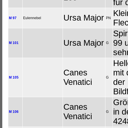
für
Klei
Ursa Major
M 97
Eulennebel
PN
Fle
Spi
Ursa Major
99 u
M 101
G
seh
Hel
Canes
mit
M 105
G
Venatici
der
Bil
Größ
Canes
in d
M 106
G
Venatici
424