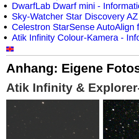
DwarfLab Dwarf mini - Informat
Sky-Watcher Star Discovery AZ
Celestron StarSense AutoAlign 
Atik Infinity Colour-Kamera - In
Anhang: Eigene Foto
Atik Infinity & Explore