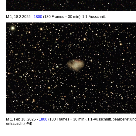
M 1, 18.2.2025 -
1800
(180 Frames = 30 min), 1:1-Ausschnitt
M 1, Feb 18, 2025 -
1800
(180 Frames = 30 min), 1:1-Ausschnitt, bearbeitet un
entrauscht (PAI)