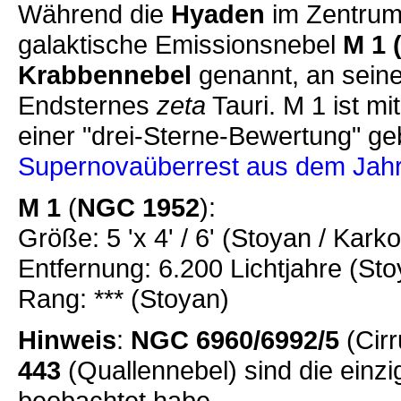
Während die
Hyaden
im Zentrum 
galaktische Emissionsnebel
M 1 
Krabbennebel
genannt, an seine
Endsternes
zeta
Tauri. M 1 ist mi
einer "drei-Sterne-Bewertung" ge
Supernovaüberrest aus dem Jah
M 1
(
NGC 1952
):
Größe: 5 'x 4' / 6' (Stoyan / Kark
Entfernung: 6.200 Lichtjahre (St
Rang: *** (Stoyan)
Hinweis
:
NGC 6960/6992/5
(Cirr
443
(Quallennebel) sind die einzi
beobachtet habe.