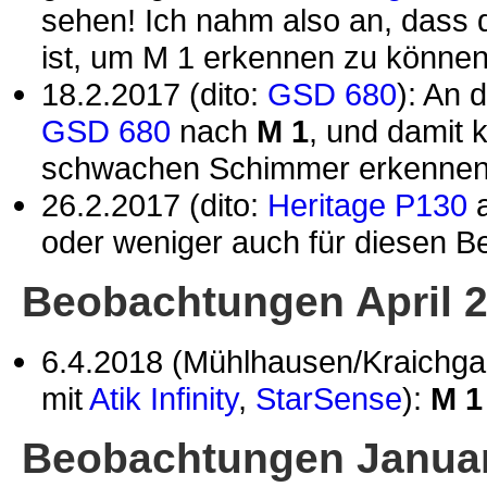
sehen! Ich nahm also an, dass 
ist, um M 1 erkennen zu können
18.2.2017 (dito:
GSD 680
): An 
GSD 680
nach
M 1
, und damit 
schwachen Schimmer erkennen -
26.2.2017 (dito:
Heritage P130
oder weniger auch für diesen 
Beobachtungen April 
6.4.2018 (Mühlhausen/Kraichg
mit
Atik Infinity
,
StarSense
):
M 
Beobachtungen Januar