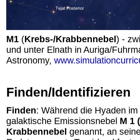
M1
(
Krebs-/Krabbennebel
) - z
und unter Elnath in Auriga/Fuhr
Astronomy,
www.simulationcurri
Finden/Identifizieren
Finden
: Während die Hyaden im Z
galaktische Emissionsnebel
M 1 
Krabbennebel
genannt, an seine