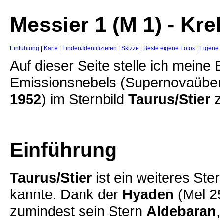
Messier 1 (M 1) - Kr
Einführung
|
Karte
|
Finden/Identifizieren
|
Skizze
|
Beste eigene Fotos
|
Eigene
Auf dieser Seite stelle ich mein
Emissionsnebels (Supernovaübe
1952
) im Sternbild
Taurus/Stier
z
Einführung
Taurus/Stier
ist ein weiteres Ste
kannte. Dank der
Hyaden
(Mel 25
zumindest sein Stern
Aldebaran