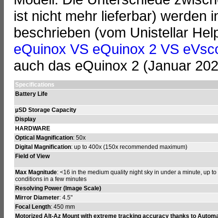
ist nicht mehr lieferbar) werden 
beschrieben (vom Unistellar Hel
eQuinox VS eQuinox 2 VS eVsc
auch das eQuinox 2 (Januar 2023
Specifications
Battery Life
µSD Storage Capacity
Display
HARDWARE
Optical Magnification
: 50x
Digital Magnification
: up to 400x (150x recommended maximum)
Field of View
Max Magnitude
: <16 in the medium quality night sky in under a minute, up to
conditions in a few minutes
Resolving Power (Image Scale)
Mirror Diameter
: 4.5"
Focal Length
: 450 mm
Motorized Alt-Az Mount with extreme tracking accuracy thanks to Automa