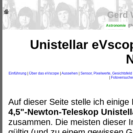
Gerd 
Astronomie
|
F
Unistellar eVscop
N
Einführung
|
Über das eVscope
|
Aussehen
|
Sensor, Pixelwerte, Gesichtsfeld
|
Fotoversuche
Auf dieser Seite stelle ich eini
4,5"-Newton-Teleskop Unistel
zusammen. Die meisten dieser I
gültig (und zu einem gewissen 