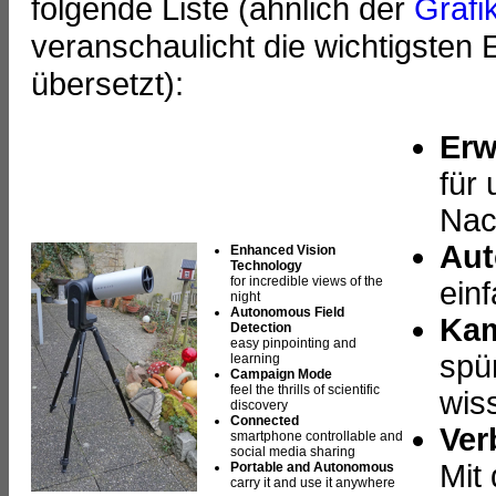
folgende Liste (ähnlich der
Grafi
veranschaulicht die wichtigsten 
übersetzt):
Erw
für
Nac
Aut
Enhanced Vision
Technology
for incredible views of the
ein
night
Autonomous Field
Ka
Detection
easy pinpointing and
spü
learning
Campaign Mode
feel the thrills of scientific
wis
discovery
Connected
Ver
smartphone controllable and
social media sharing
Mit
Portable and Autonomous
carry it and use it anywhere