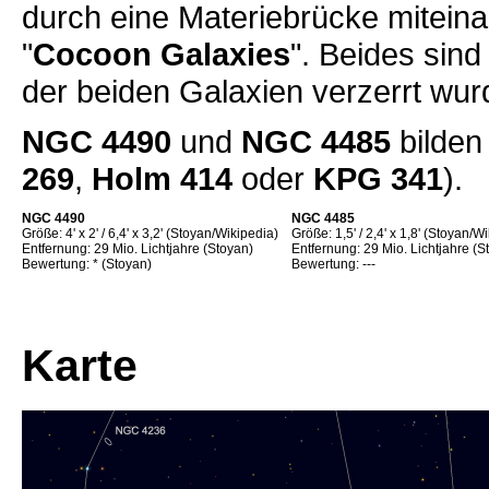
durch eine Materiebrücke mitein
"
Cocoon Galaxies
". Beides sin
der beiden Galaxien verzerrt wur
NGC 4490
und
NGC 4485
bilden
269
,
Holm 414
oder
KPG 341
).
NGC 4490
NGC 4485
Größe: 4' x 2' / 6,4' x 3,2' (Stoyan/Wikipedia)
Größe: 1,5' / 2,4' x 1,8' (Stoyan/W
Entfernung: 29 Mio. Lichtjahre (Stoyan)
Entfernung: 29 Mio. Lichtjahre (S
Bewertung: * (Stoyan)
Bewertung: ---
Karte