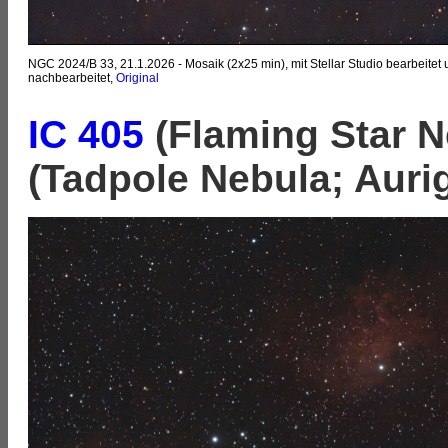
NGC 2024/B 33, 21.1.2026 - Mosaik (2x25 min), mit Stellar Studio bearbeitet
nachbearbeitet,
Original
IC 405
(Flaming Star N
(Tadpole Nebula; Auri