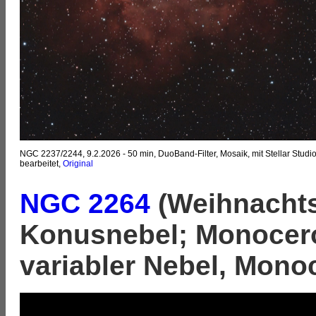
NGC 2237/2244, 9.2.2026 - 50 min, DuoBand-Filter, Mosaik, mit Stellar Studi
bearbeitet,
Original
NGC 2264
(Weihnacht
Konusnebel; Monocer
variabler Nebel, Mono