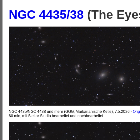
NGC 4435/38
(The Eyes
NGC 4435/NGC 4438 und mehr (GGG, Markarianische Kette), 7.5.2026 -
Orig
60 min, mit Stellar Studio bearbeitet und nachbearbeitet