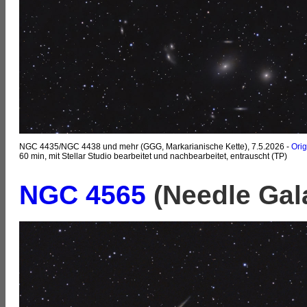
NGC 4435/NGC 4438 und mehr (GGG, Markarianische Kette), 7.5.2026 -
Orig
60 min, mit Stellar Studio bearbeitet und nachbearbeitet, entrauscht (TP)
NGC 4565
(Needle Gal