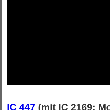
IC 447
(mit IC 2169; M