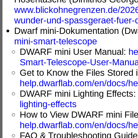
www.blickohnegrenzen.de/2026/
wunder-und-spassgeraet-fuer-
Dwarf mini-Dokumentation (Dw
mini-smart-telescope
DWARF mini User Manual:
he
Smart-Telescope-User-Manua
Get to Know the Files Stored
help.dwarflab.com/en/docs/he
DWARF mini Lighting Effects
lighting-effects
How to View DWARF mini File
help.dwarflab.com/en/docs/he
FAQ & Troubleshooting Guid