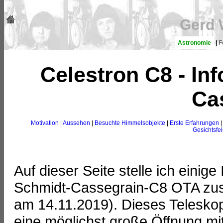
Gerd 
Astronomie
|
F
Celestron C8 - In
Ca
Motivation
|
Aussehen
|
Besuchte Himmelsobjekte
|
Erste Erfahrungen
Gesichtsfe
Auf dieser Seite stelle ich eini
Schmidt-Cassegrain-C8 OTA zusa
am 14.11.2019). Dieses Teleskop
eine möglichst große Öffnung mit