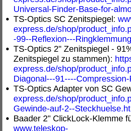
Universal-Finder-Base-for-almo
TS-Optics SC Zenitspiegel:
www
express.de/shop/product_info.
-99--Reflexion---Ringklemmung
TS-Optics 2" Zenitspiegel - 91
Zenitspiegel zu stammen):
http
express.de/shop/product_info.p
Diagonal---91----Compression-R
TS-Optics Adapter von SC Gew
express.de/shop/product_info.
Gewinde-auf-2--Steckhuelse.h
Baader 2" ClickLock-Klemme f
www.teleskop-