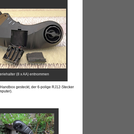
teriehalter (8 x AA) entnommen
 Handbox gesteckt, der 6-polige RJ12-Stecker
mputer).