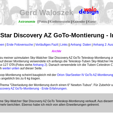
Gerd Waloszek
Astronomie
|
Fotos
|
Konferenzorte
|
Kalender
|
Kunst
Star Discovery AZ GoTo-Montierung - 
ben
|
Erste Fotoversuche
|
Vorläufiges Fazit
|
Links
||
Anhang: Daten
|
Anhang 2: Aus
Archiv
en zu meiner azimutalen Sky-Watcher Star Discovery AZ GoTo Teleskop-Montierung zu
uf dieser Montierung verwendete ich anfangs die Teleskop-Tuben Sky-Watcher He
x-127 OTA (Fotos siehe
Anhang 2
). Danach verwendete ich die Tuben Celestron 
ch
weiter unten
auf dieser Seite.
kop-Montierung scheint baugleich mit der
Orion StarSeeker IV GoTo AZ-Montierun
 angeblich bis zu 6 kg tragen.
hema "Überlastung der Montierung durch einen 6" Newton-Tubus". Für Zubehör un
scovery AZ GoTo-Montierung - Erste Erfahrungen
.
e Sky-Watcher Star Discovery AZ GoTo Teleskop-Montierung verkauft. Aus diesem 
mehr berichten. Ebenso habe ich mich von allen Erweiterungen getrennt.