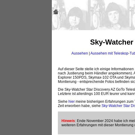
Sky-Watcher 
Aussehen
|
Aussehen mit Teleskop-Tu
Auf dieser Seite stelle ich einige Information
nach Justierung beim Händler angekommen). A
Explorer 150PDS, Skymax-102 OTA und Skyma
Montierung - entsprechende Fotos befinden si
Die Sky-Watcher Star Discovery AZ GoTo Teles
Letztere ist allerdings 100 EUR teurer und kann
Siehe
hier
meine bisherigen Erfahrungen zum T
Zeit erworben habe, siehe
Sky-Watcher Star Di
Hinweis
: Ende November 2024 habe ich mein
weiteren Erfahrungen mit dieser Montierung 