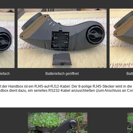
iefach
Batteriefach
geöffnet
Bat
t der Handbox ist ein RJ45-auf-RJ12-Kabel. Der 8-polige RJ45-Stecker wird in die
ndbox dient dazu, ein serielles RS232-Kabel anzuschließen (zum Anschluss an Co