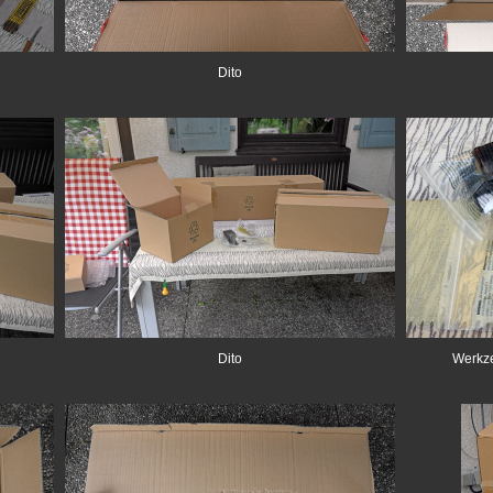
Dito
Dito
Werkze