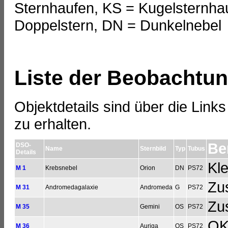
Sternhaufen, KS = Kugelsternha
Doppelstern, DN = Dunkelnebel
Liste der Beobachtu
Objektdetails sind über die Lin
zu erhalten.
Be
DSO-
Name
Sternbild
Typ
Tubus
Details
Kle
M 1
Krebsnebel
Orion
DN
PS72
Zu
M 31
Andromedagalaxie
Andromeda
G
PS72
Zu
M 35
Gemini
OS
PS72
O
M 36
Auriga
OS
PS72