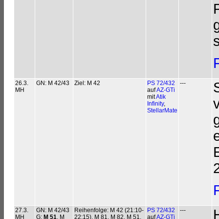
26.3.
GN: M 42/43
Ziel: M 42
PS 72/432
---
MH
auf
AZ-GTi
mit
Atik
Infinity
,
StellarMate
27.3.
GN: M 42/43
Reihenfolge: M 42 (21:10-
PS 72/432
---
MH
G:
M 51
, M
22:15), M 81, M 82, M 51,
auf
AZ-GTi