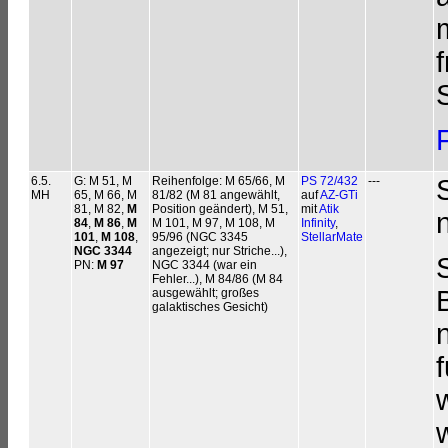
6.5.
G: M 51, M
Reihenfolge: M 65/66, M
PS 72/432
---
MH
65, M 66, M
81/82 (M 81 angewählt,
auf
AZ-GTi
81, M 82,
M
Position geändert), M 51,
mit
Atik
84
,
M 86
,
M
M 101, M 97, M 108, M
Infinity
,
101
,
M 108
,
95/96 (NGC 3345
StellarMate
NGC 3344
angezeigt; nur Striche...),
PN:
M 97
NGC 3344 (war ein
Fehler...), M 84/86 (M 84
ausgewählt; großes
galaktisches Gesicht)