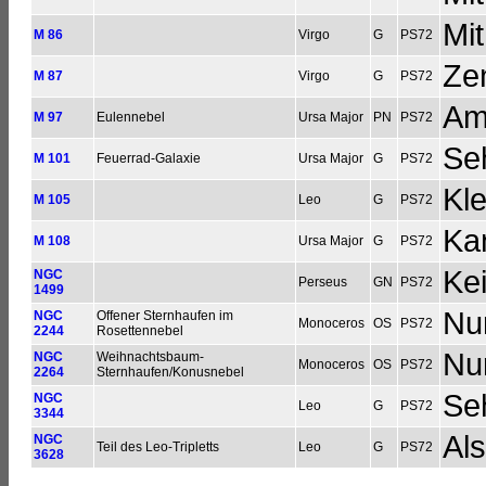
Mit
M 86
Virgo
G
PS72
Ze
M 87
Virgo
G
PS72
Am
M 97
Eulennebel
Ursa Major
PN
PS72
Se
M 101
Feuerrad-Galaxie
Ursa Major
G
PS72
Kl
M 105
Leo
G
PS72
Ka
M 108
Ursa Major
G
PS72
Ke
NGC
Perseus
GN
PS72
1499
Nu
NGC
Offener Sternhaufen im
Monoceros
OS
PS72
2244
Rosettennebel
Nu
NGC
Weihnachtsbaum-
Monoceros
OS
PS72
2264
Sternhaufen/Konusnebel
Seh
NGC
Leo
G
PS72
3344
Als
NGC
Teil des Leo-Tripletts
Leo
G
PS72
3628