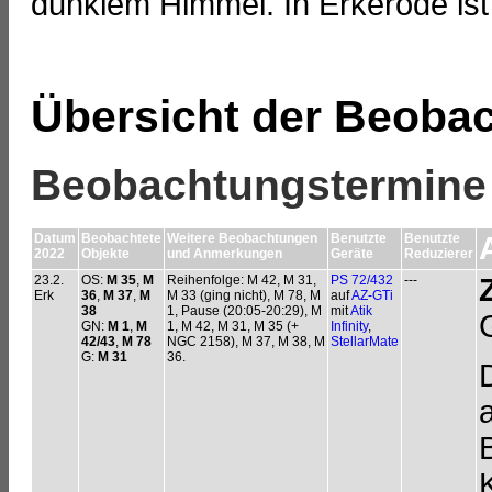
dunklem Himmel. In Erkerode ist
Übersicht der Beoba
Beobachtungstermine
Datum
Beobachtete
Weitere Beobachtungen
Benutzte
Benutzte
2022
Objekte
und Anmerkungen
Geräte
Reduzierer
23.2.
OS:
M 35
,
M
Reihenfolge: M 42, M 31,
PS 72/432
---
Erk
36
,
M 37
,
M
M 33 (ging nicht), M 78, M
auf
AZ-GTi
38
1, Pause (20:05-20:29), M
mit
Atik
GN:
M 1
,
M
1, M 42, M 31, M 35 (+
Infinity
,
42/43
,
M 78
NGC 2158), M 37, M 38, M
StellarMate
G:
M 31
36.