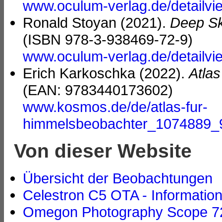
www.oculum-verlag.de/detailv
Ronald Stoyan (2021).
Deep Sk
(ISBN 978-3-938469-72-9)
www.oculum-verlag.de/detailv
Erich Karkoschka (2022).
Atla
(EAN: 9783440173602)
www.kosmos.de/de/atlas-fur-
himmelsbeobachter_1074889
Von dieser Website
Übersicht der Beobachtungen
Celestron C5 OTA - Informatio
Omegon Photography Scope 72/