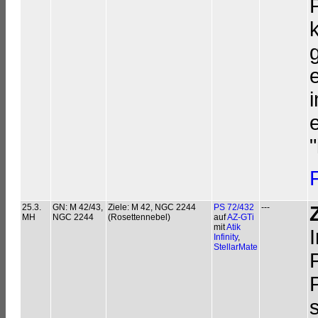
25.3.
GN: M 42/43,
Ziele: M 42, NGC 2244
PS 72/432
---
MH
NGC 2244
(Rosettennebel)
auf
AZ-GTi
mit
Atik
Infinity
,
StellarMate