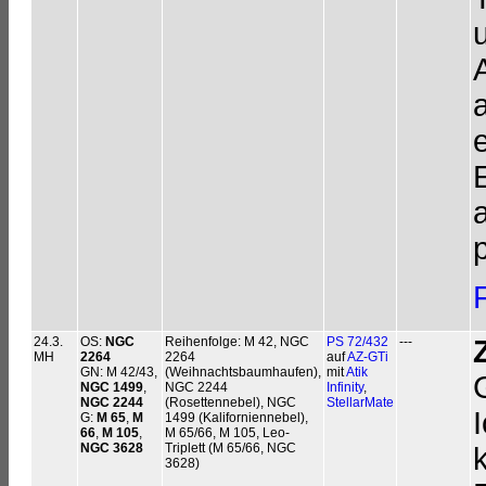
24.3.
OS:
NGC
Reihenfolge: M 42, NGC
PS 72/432
---
MH
2264
2264
auf
AZ-GTi
GN: M 42/43,
(Weihnachtsbaumhaufen),
mit
Atik
NGC 1499
,
NGC 2244
Infinity
,
NGC 2244
(Rosettennebel), NGC
StellarMate
G:
M 65
,
M
1499 (Kaliforniennebel),
66
,
M 105
,
M 65/66, M 105, Leo-
NGC 3628
Triplett (M 65/66, NGC
3628)