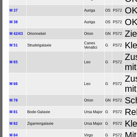
O
M 37
Auriga
OS
PS72
O
M 38
Auriga
OS
PS72
Zie
M 42/43
Orionnebel
Orion
GN
PS72
Kle
Canes
M 51
Strudelgalaxie
G
PS72
Venatici
Zus
M 65
Leo
G
PS72
mi
Zus
M 66
Leo
G
PS72
mi
Sc
M 78
Orion
GN
PS72
Rel
M 81
Bode-Galaxie
Ursa Major
G
PS72
Kle
M 82
Zigarrengalaxie
Ursa Major
G
PS72
Mit
M 84
Virgo
G
PS72