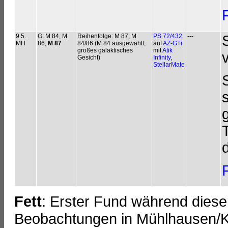
9.5.
G: M 84, M
Reihenfolge: M 87, M
PS 72/432
---
MH
86,
M 87
84/86 (M 84 ausgewählt;
auf
AZ-GTi
großes galaktisches
mit
Atik
Gesicht)
Infinity
,
StellarMate
Fett
: Erster Fund während diese
Beobachtungen in Mühlhausen/Kr