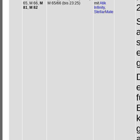
65, M 66,
M
M 65/66 (bis 23:25)
mit
Atik
81
,
M 82
Infinity
,
StellarMate