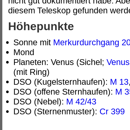
nicht gut dokumentiert habe. Abe
diesem Teleskop gefunden werd
Höhepunkte
Sonne mit
Merkurdurchgang 2
Mond
Planeten: Venus (Sichel;
Venus
(mit Ring)
DSO (Kugelsternhaufen):
M 13
DSO (offene Sternhaufen):
M 3
DSO (Nebel):
M 42/43
DSO (Sternenmuster):
Cr 399