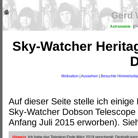
Gerd 
Astronomie
|
F
Sky-Watcher Heritag
D
Motivation
|
Aussehen
|
Besuchte Himmelsobj
Auf dieser Seite stelle ich eini
Sky-Watcher Dobson Telescope
Anfang Juli 2015 erworben). Sie
Hinweis
: Ich habe das Teleskop Ende März 2019 verschenkt. Deshalb kann 