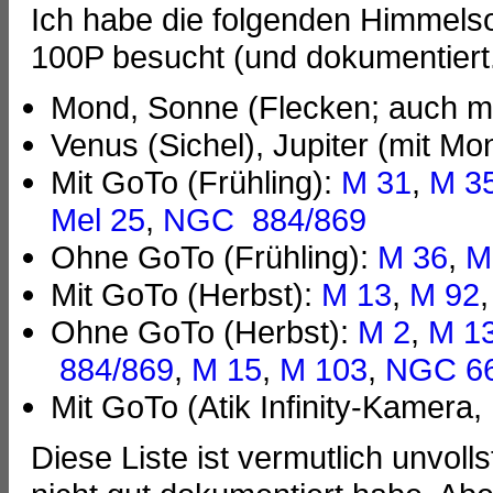
Ich habe die folgenden Himmels
100P besucht (und dokumentiert..
Mond, Sonne (Flecken; auch m
Venus (Sichel), Jupiter (mit Mo
Mit GoTo (Frühling):
M 31
,
M 3
Mel 25
,
NGC 884/869
Ohne GoTo (Frühling):
M 36
,
M
Mit GoTo (Herbst):
M 13
,
M 92
Ohne GoTo (Herbst):
M 2
,
M 1
884/869
,
M 15
,
M 103
,
NGC 6
Mit GoTo (Atik Infinity-Kamera,
Diese Liste ist vermutlich unvol