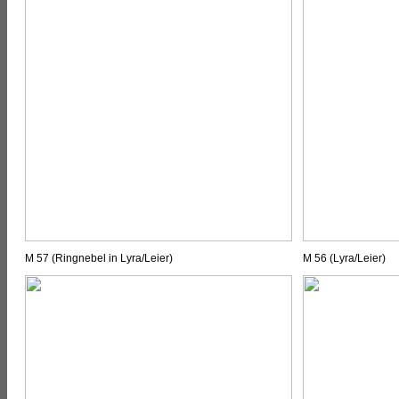
M 57 (Ringnebel in Lyra/Leier)
M 56 (Lyra/Leier)