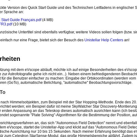
ckte Version des Quick Start Guide und des Technischen Leitfadens in englischer 
er Sprache an:
 Start Guide Français.pdf
(4 MB)
FR3.pdf
(10 MB)
anzösische Untertitel sind ebenfalls verfügbar, weitere Videos sollen folgen (bzw. sin
infach nur eine Frage, bietet sich der Besuch des
Unistellar Help Centers
an!
rheiten
itzung mit dem eVscope abläuft, möchte ich auf einige Besonderheiten des eVsco
 zur Astrofotografie gehe ich nicht ein...). Neben einem befriedigenderen Beobacht
it für die Benutzer einfacher zu machen: Eingabe der Ortskoordinaten (werden 
hren (GoTo), automatische Belichtung, "automatische" Beobachtungsvorschläge.
oTo
nach Himmelsobjekten, zum Beispiel mit der Star Hopping-Methode. Ende des 20
erichtet werden; ein Beispiel dafür ist meine SkyWatcher Star Discovery-Montierun
 ersten Anpassung an das Teleskop dieses automatisch ausrichten kann (ich besitze
ndet sogenannte "Plate Solving"-Algorithmen für die Bestimmung der Position, auf
srichtungsverfahren an, das sich "Autonomous Field Detection" nennt und ebenfalls
m eVscope, startet die Unistellar-App und klickt auf das "Autonomous Field Det
tische Ausrichtung nur 10 bis 15 Sekunden. Nach meiner Erfahrung benötigt das e
z zum Celestron StarSense-Modul, das große Himmelsbereiche abfährt. Zudem ist 