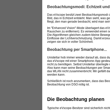
Beobachtungsmodi: Echtzeit und 
Das eVscope besitzt zwei Beobachtungsmodi od
Bild, das in Echtzeit entsteht. Man sieht, wa
fliegt, den man gerade beobacht, wird man sei
Im "Enhanced Vision"-Mode überlagert das eVs
Rauschen zu entfernen). Es verwendet einen sch
Die Algorithmen gleichen zudem kleine Bewegu
Einflüsse der Lichtverschmutzung. Damit erzeug
zeigen sie sich in voller Schönheit.
Beobachtung per Smartphone...
Unistellar hob immer wieder darauf ab, dass 
das eVscope mit einer Smartphone-App gesteuer
nicht zu benötigen. Selbst Unistellar überlegt
Also kann man seine Beobachtungen per Smart
das WLAN nicht zusammenbricht. Mir gefällt das
werden kann.
Schließlich ist noch anzumerken, dass das Beob
Beobachtung von DSO nötig ist.
Die Beobachtung planen
Typische eVscope-Besitzer sind sicherlich nich