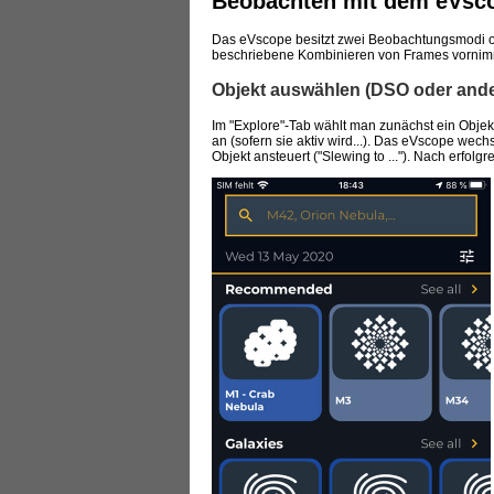
Beobachten mit dem eVsco
Das eVscope besitzt zwei Beobachtungsmodi od
beschriebene Kombinieren von Frames vornimm
Objekt auswählen (DSO oder ande
Im "Explore"-Tab wählt man zunächst ein Objekt
an (sofern sie aktiv wird...). Das eVscope wec
Objekt ansteuert ("Slewing to ..."). Nach erfol