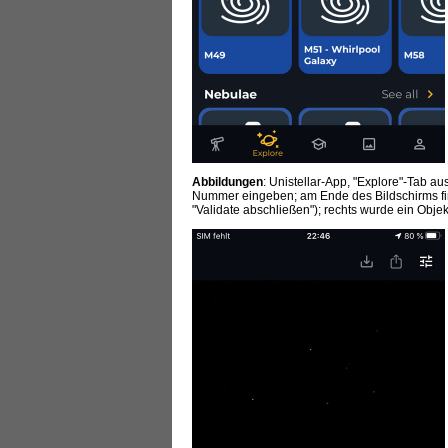
Abbildungen
: Unistellar-App, "Explore"-Tab 
Nummer eingeben; am Ende des Bildschirms fin
"Validate abschließen"); rechts wurde ein Obje