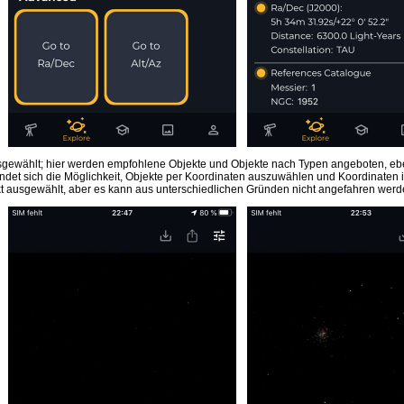
ausgewählt; hier werden empfohlene Objekte und Objekte nach Typen angeboten, 
det sich die Möglichkeit, Objekte per Koordinaten auszuwählen und Koordinaten 
kt ausgewählt, aber es kann aus unterschiedlichen Gründen nicht angefahren werden (