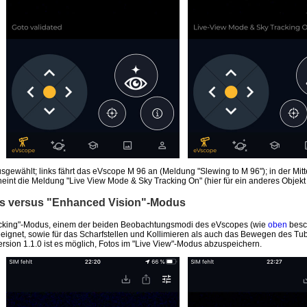
usgewählt; links fährt das eVscope M 96 an (Meldung "Slewing to M 96"); in der Mit
eint die Meldung "Live View Mode & Sky Tracking On" (hier für ein anderes Objekt 
us versus "Enhanced Vision"-Modus
racking"-Modus, einem der beiden Beobachtungsmodi des eVscopes (wie
oben
besc
geeignet, sowie für das Scharfstellen und Kollimieren als auch das Bewegen des T
ersion 1.1.0 ist es möglich, Fotos im "Live View"-Modus abzuspeichern.