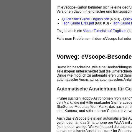
Im eVscope-Karton befinden sich je eine gedru
Versionen davon in englischer und französisch
Quick Start Guide English.pdf
(4 MB) -
Quick
Tech Guide EN3.pdf
(600 KB) -
Tech Guide 
Es gibt auch ein
Video-Tutorial auf Englisch
(fr
Falls man Probleme mit dem eVscope hat oder e
Vorweg: eVscope-Besonde
Bevor ich beschreibe, wie eine Beobachtungss
Teleskopen unterscheidet (auf die Unterschiede
Dinge wie möglich zu automatisieren und dam
automatische Ausrichtung, automatisches Anfa
Automatische Ausrichtung für G
Früher suchten Hobby-Astronomen "von Hand" 
den Markt, die mit Hilfe markanter Sterne ausg
StarSense-Modul auf den Markt, das nach einer
eine Kamera, und sein interner Computer verwe
Auch das eVscope bietet ein automatisiertes Au
verbindet man das Smartphone per WLAN mit de
(keine oder wenige Wolken) dauert die automa
das automatische Ausrichten, ganz im Gegensat