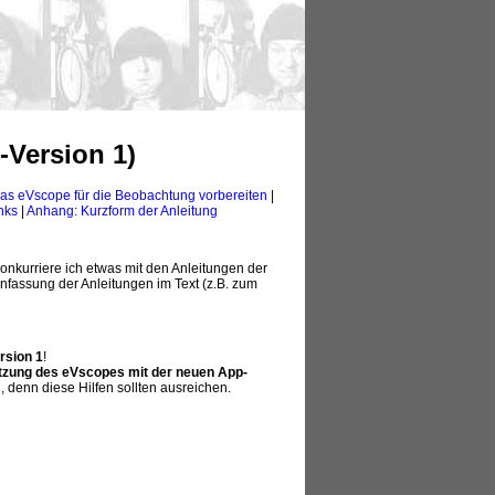
-Version 1)
as eVscope für die Beobachtung vorbereiten
|
nks
|
Anhang: Kurzform der Anleitung
konkurriere ich etwas mit den Anleitungen der
fassung der Anleitungen im Text (z.B. zum
rsion 1
!
tzung des eVscopes mit der neuen App-
 denn diese Hilfen sollten ausreichen.