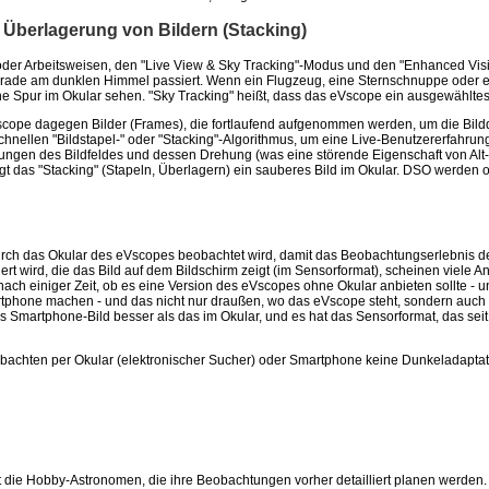
Überlagerung von Bildern (Stacking)
er Arbeitsweisen, den "Live View & Sky Tracking"-Modus und den "Enhanced Visi
s gerade am dunklen Himmel passiert. Wenn ein Flugzeug, eine Sternschnuppe oder
ne Spur im Okular sehen. "Sky Tracking" heißt, dass das eVscope ein ausgewähltes
cope dagegen Bilder (Frames), die fortlaufend aufgenommen werden, um die Bildqu
nellen "Bildstapel-" oder "Stacking"-Algorithmus, um eine Live-Benutzererfahrung 
ngen des Bildfeldes und dessen Drehung (was eine störende Eigenschaft von Alt-
t das "Stacking" (Stapeln, Überlagern) ein sauberes Bild im Okular. DSO werden of
durch das Okular des eVscopes beobachtet wird, damit das Beobachtungserlebnis 
t wird, die das Bild auf dem Bildschirm zeigt (im Sensorformat), scheinen viele A
e nach einiger Zeit, ob es eine Version des eVscopes ohne Okular anbieten sollte -
phone machen - und das nicht nur draußen, wo das eVscope steht, sondern auch
 Smartphone-Bild besser als das im Okular, und es hat das Sensorformat, das seit
achten per Okular (elektronischer Sucher) oder Smartphone keine Dunkeladaptation 
t die Hobby-Astronomen, die ihre Beobachtungen vorher detailliert planen werden. 