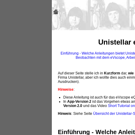
Unistellar
Einführung - Welche Anleitungen bietet Unist
Beobachten mit dem eVscope, Arbei
Auf dieser Seite stelle ich in
Kurzform
dar,
wie
Firma Unistellar, aber ich wollte dies auch ei
Ausdrucken).
Hinweise
:
Diese Anleitung ist auch für das eVscope eQ
In
App-Version 2
ist das Vorgehen etwas an
Version 2.0
und das Video
Short Tutorial o
Hinweis
: Siehe Seite
Übersicht der Unistellar-
Einführung - Welche Anleit