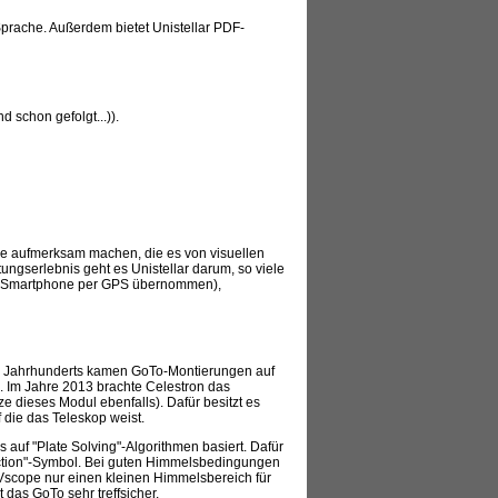
Sprache. Außerdem bietet Unistellar PDF-
d schon gefolgt...)).
pe aufmerksam machen, die es von visuellen
ungserlebnis geht es Unistellar darum, so viele
vom Smartphone per GPS übernommen),
. Jahrhunderts kamen GoTo-Montierungen auf
g. Im Jahre 2013 brachte Celestron das
 dieses Modul ebenfalls). Dafür besitzt es
 die das Teleskop weist.
 auf "Plate Solving"-Algorithmen basiert. Dafür
ection"-Symbol. Bei guten Himmelsbedingungen
Vscope nur einen kleinen Himmelsbereich für
das GoTo sehr treffsicher.