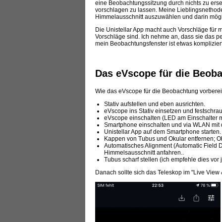
eine Beobachtungssitzung durch nichts zu erse
vorschlagen zu lassen. Meine Lieblingsnethode
Himmelausschnitt auszuwählen und darin mögli
Die Unistellar App macht auch Vorschläge für m
Vorschläge sind. Ich nehme an, dass sie das 
mein Beobachtungsfenster ist etwas kompliziert
Das eVscope für die Beoba
Wie das eVscope für die Beobachtung vorbereit
Stativ aufstellen und eben ausrichten.
eVscope ins Stativ einsetzen und festschr
eVscope einschalten (LED am Einschalter m
Smartphone einschalten und via WLAN mit
Unistellar App auf dem Smartphone starten.
Kappen von Tubus und Okular entfernen; Ok
Automatisches Alignment (Automatic Field Det
Himmelsausschnitt anfahren..
Tubus scharf stellen (ich empfehle dies vor
Danach sollte sich das Teleskop im "Live Vie