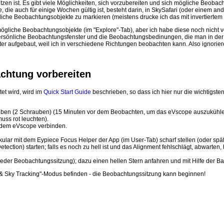
tzen ist. Es gibt viele Möglichkeiten, sich vorzubereiten und sich mögliche Beob
, die auch für einige Wochen gültig ist, besteht darin, in SkySafari (oder einem 
che Beobachtungsobjekte zu markieren (meistens drucke ich das mit invertiertem
ögliche Beobachtungsobjekte (im "Explore"-Tab), aber ich habe diese noch nicht ve
persönliche Beobachtungsfenster und die Beobachtungsbedinungen, die man in der 
er aufgebaut, weil ich in verschiedene Richtungen beobachten kann. Also ignorier
chtung vorbereiten
et wird, wird im
Quick Start Guide
beschrieben, so dass ich hier nur die wichtigsten
auben (2 Schrauben) (15 Minuten vor dem Beobachten, um das eVscope auszukühle
uss rot leuchten).
 dem eVscope verbinden.
ular mit dem Eypiece Focus Helper der App (im User-Tab) scharf stellen (oder sp
ection) starten; falls es noch zu hell ist und das Alignment fehlschlägt, abwarten
 jeder Beobachtungssitzung); dazu einen hellen Stern anfahren und mit Hilfe der B
w & Sky Tracking"-Modus befinden - die Beobachtungssitzung kann beginnen!