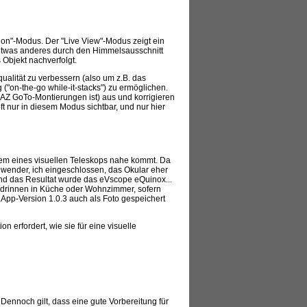
on"-Modus. Der "Live View"-Modus zeigt ein
 etwas anderes durch den Himmelsausschnitt
 Objekt nachverfolgt.
alität zu verbessern (also um z.B. das
("on-the-go while-it-stacks") zu ermöglichen.
AZ GoTo-Montierungen ist) aus und korrigieren
t nur in diesem Modus sichtbar, und nur hier
dem eines visuellen Teleskops nahe kommt. Da
nwender, ich eingeschlossen, das Okular eher
 und das Resultat wurde das eVscope eQuinox...
 drinnen in Küche oder Wohnzimmer, sofern
 App-Version 1.0.3 auch als Foto gespeichert
erfordert, wie sie für eine visuelle
Dennoch gilt, dass eine gute Vorbereitung für