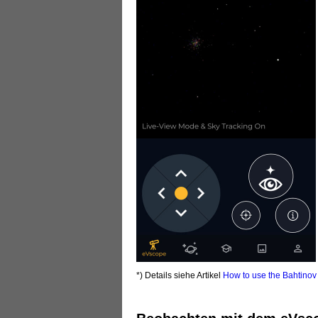
*) Details siehe Artikel
How to use the Bahtino