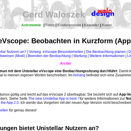
Gerd Waloszek
Astronomie
|
Fotos
|
Konferenzorte
|
Kalender
|
Kunst
 eVscope: Beobachten in Kurzform (App
ellar Nutzern an?
|
Vorweg: eVscope-Besonderheiten
|
Die Beobachtung planen
|
D
tsweisen (Modi)
|
Beenden der Beobachtung
|
Wartung
|
Weitere Informationen
|
Li
Archiv
 man mit dem Unistellar eVscope eine Beobachtungssitzung durchführt
. Damit 
nmal in meinen eigenen Worten beschreiben. Im
Anhang
befindet sich eine Zusammen
uinox gültig und leicht auf das eVscope 2 übertragbar. Sie bezieht sich auf
App-Ve
ders. Siehe Seite
The new Unistellar App is here !
für weitere Informationen zur
Nu
n the App 2.0
. Ich werde das Vorgehen mit der neuen App-Version nicht beschreiben,
Seiten
für genau dieses!
ungen bietet Unistellar Nutzern an?