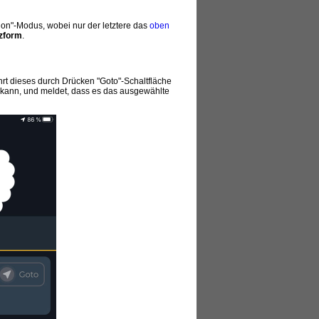
on"-Modus, wobei nur der letztere das
oben
zform
.
hrt dieses durch Drücken "Goto"-Schaltfläche
en kann, und meldet, dass es das ausgewählte