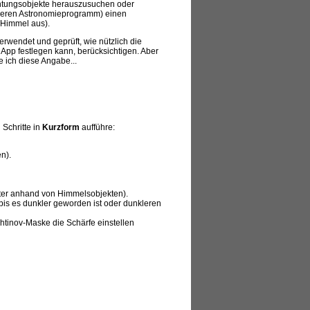
achtungsobjekte herauszusuchen oder
anderen Astronomieprogramm) einen
 Himmel aus).
rwendet und geprüft, wie nützlich die
App festlegen kann, berücksichtigen. Aber
e ich diese Angabe...
 Schritte in
Kurzform
aufführe:
n).
äter anhand von Himmelsobjekten).
, bis es dunkler geworden ist oder dunkleren
ahtinov-Maske die Schärfe einstellen