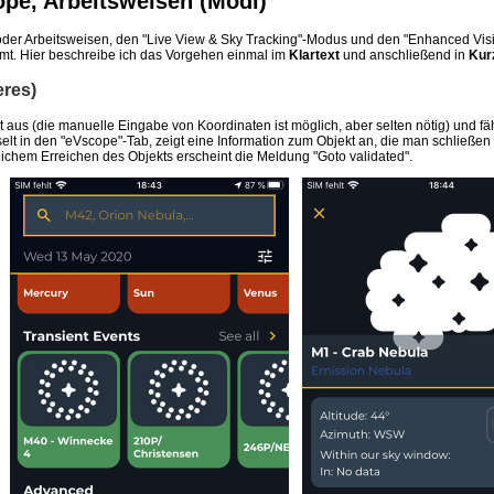
pe, Arbeitsweisen (Modi)
er Arbeitsweisen, den "Live View & Sky Tracking"-Modus und den "Enhanced Visi
t. Hier beschreibe ich das Vorgehen einmal im
Klartext
und anschließend in
Kur
res)
 aus (die manuelle Eingabe von Koordinaten ist möglich, aber selten nötig) und fä
hselt in den "eVscope"-Tab, zeigt eine Information zum Objekt an, die man schließ
greichem Erreichen des Objekts erscheint die Meldung "Goto validated".