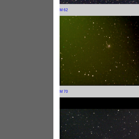
M 62
M 70