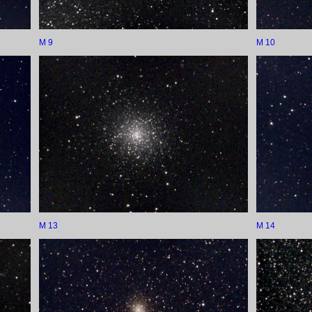
M 9
M 10
M 13
M 14