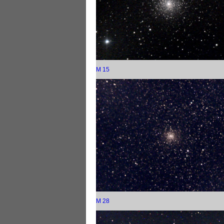
M 15
M 28