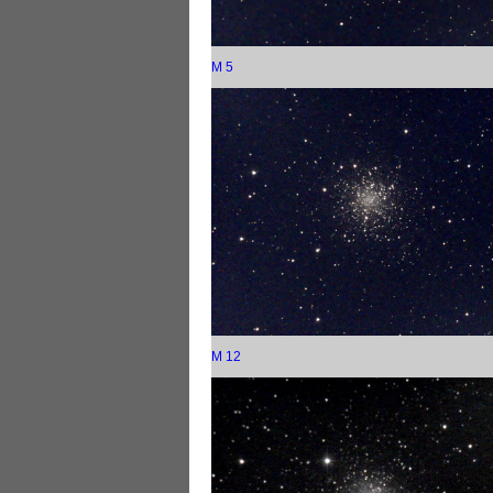
M 5
M 12