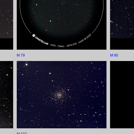
M 79
M 80