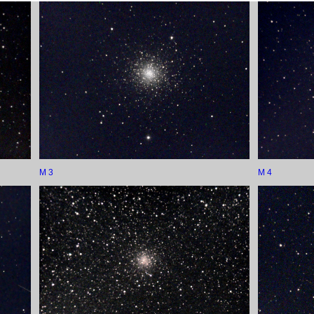
M 3
M 4