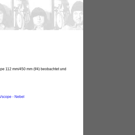
cope 112 mm/450 mm (f/4) beobachtet und
eVscope - Nebel