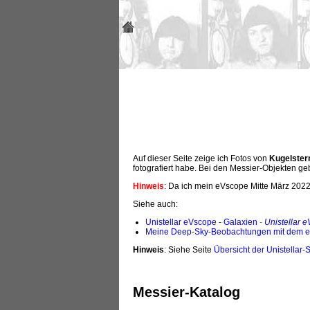
Auf dieser Seite zeige ich Fotos von
Kugelster
fotografiert habe. Bei den Messier-Objekten g
Hinweis
: Da ich mein eVscope Mitte März 202
Siehe auch:
Unistellar eVscope - Galaxien
-
Unistellar 
Meine Deep-Sky-Beobachtungen mit dem eV
Hinweis
: Siehe Seite
Übersicht der Unistellar-
Messier-Katalog