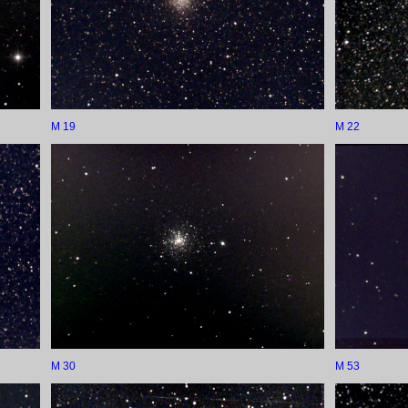
M 19
M 22
M 30
M 53