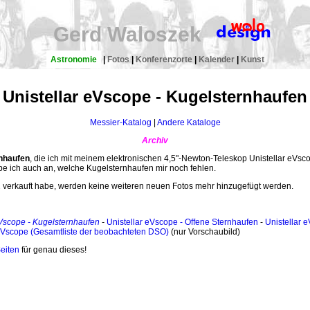
Gerd Waloszek
Astronomie
|
Fotos
|
Konferenzorte
|
Kalender
|
Kunst
Unistellar eVscope - Kugelsternhaufen
Messier-Katalog
|
Andere Kataloge
Archiv
nhaufen
, die ich mit meinem elektronischen 4,5"-Newton-Teleskop Unistellar eVs
ebe ich auch an, welche Kugelsternhaufen mir noch fehlen.
2 verkauft habe, werden keine weiteren neuen Fotos mehr hinzugefügt werden.
eVscope - Kugelsternhaufen
-
Unistellar eVscope - Offene Sternhaufen
-
Unistellar 
scope (Gesamtliste der beobachteten DSO)
(nur Vorschaubild)
Seiten
für genau dieses!