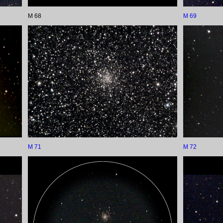
M 68
M 69
M 71
M 72