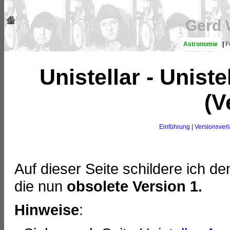
Gerd 
Astronomie
|
F
Unistellar - Unist
(V
Einführung
|
Versionsverl
Auf dieser Seite schildere ich d
die nun
obsolete Version 1.
Hinweise
: