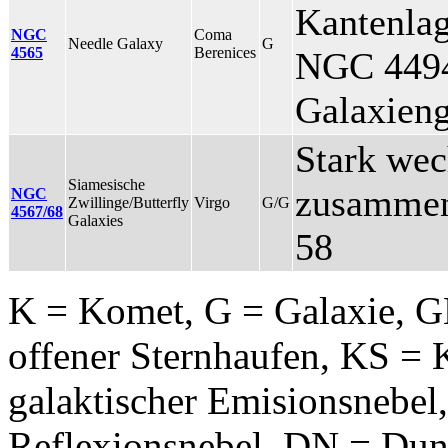
Kantenla
NGC
Coma
Needle Galaxy
G
4565
Berenices
NGC 4494
Galaxien
Stark wec
Siamesische
zusammen 
NGC
Zwillinge/Butterfly
Virgo
G/G
4567/68
Galaxies
58
K = Komet, G = Galaxie, G
offener Sternhaufen, KS = 
galaktischer Emisionsnebel
Reflexionsnebel, DN = Dunk