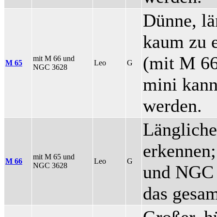
Dünne, lä
kaum zu e
(mit M 6
mit M 66 und
M 65
Leo
G
NGC 3628
mini kann
werden.
Längliche
erkennen;
mit M 65 und
M 66
Leo
G
NGC 3628
und NGC 
das gesam
Großer, h