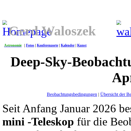
Gerd Waloszek
Astronomie
|
Fotos
|
Konferenzorte
|
Kalender
|
Kunst
Deep-Sky-Beobachtu
Apr
Beobachtungsbedingungen
|
Übersicht der B
Seit Anfang Januar 2026 bes
mini -Teleskop
für die Beo