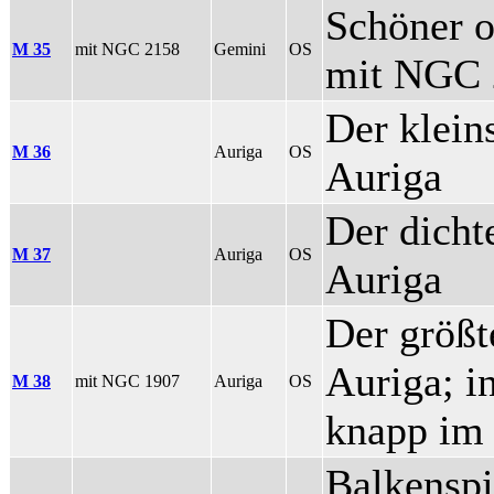
Schöner o
M 35
mit NGC 2158
Gemini
OS
mit NGC 
Der klein
M 36
Auriga
OS
Auriga
Der dicht
M 37
Auriga
OS
Auriga
Der größt
Auriga; i
M 38
mit NGC 1907
Auriga
OS
knapp im 
Balkenspi