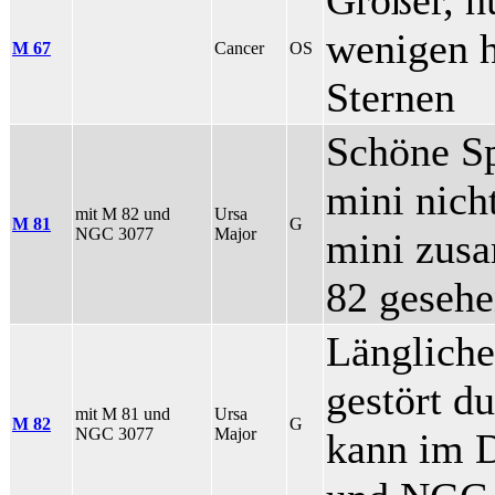
wenigen h
M 67
Cancer
OS
Sternen
Schöne Sp
mini nich
mit M 82 und
Ursa
M 81
G
NGC 3077
Major
mini zus
82 gesehe
Längliche
gestört d
mit M 81 und
Ursa
M 82
G
NGC 3077
Major
kann im 