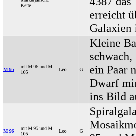
4387 das 
Kette
erreicht 
Galaxien 
Kleine Ba
schwach, 
ein Paar
mit M 96 und M
M 95
Leo
G
105
Dwarf mi
ins Bild
Spiralgal
Mosaikmo
mit M 95 und M
M 96
Leo
G
105