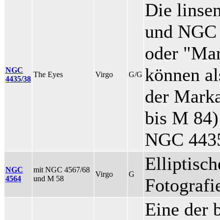
Die lins
und NGC 
oder "Mar
können al
NGC
The Eyes
Virgo
G/G
4435/38
der Mark
bis M 84
NGC 4435
Elliptisc
NGC
mit NGC 4567/68
Virgo
G
4564
und M 58
Fotograf
Eine der 