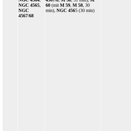
NGC 4565
,
60
(mit
M 59
,
M 58
, 30
NGC
min),
NGC 456
5 (30 min)
4567
/
68