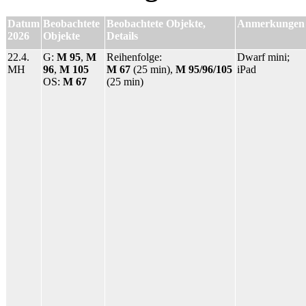
Datum
Beobachtete
Beobachtete Objekte,
Anmerkungen
2026
Objekte
Details
22.4.
G:
M 95
,
M
Reihenfolge:
Dwarf mini;
MH
96
,
M 105
M 67
(25 min),
M 95/96/105
iPad
OS:
M 67
(25 min)