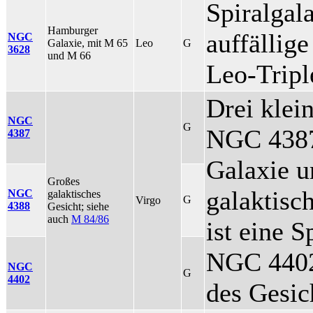
Spiralgala
Hamburger
auffällig
NGC
Galaxie, mit M 65
Leo
G
3628
und M 66
Leo-Tripl
Drei klei
NGC
G
NGC 4387 
4387
Galaxie u
Großes
galaktisc
NGC
galaktisches
G
Virgo
4388
Gesicht; siehe
auch
M 84/86
ist eine 
NGC 4402 
NGC
G
4402
des Gesic