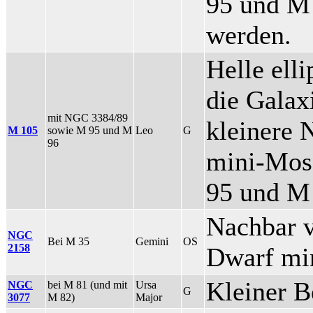
95 und M
werden.
Helle elli
die Galax
mit NGC 3384/89
kleinere 
M 105
sowie M 95 und M
Leo
G
96
mini-Mos
95 und M
Nachbar 
NGC
Bei M 35
Gemini
OS
2158
Dwarf mi
Kleiner B
NGC
bei M 81 (und mit
Ursa
G
3077
M 82)
Major