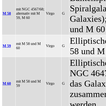
Spiralgal
mit NGC 4567/68;
M 58
alternativ mit M
Virgo
G
Galaxies)
59, M 60
und M 60
Elliptisc
mit M 58 und M
M 59
Virgo
G
60
58 und M 
Elliptisch
NGC 4647 
das Galax
mit M 58 und M
M 60
Virgo
G
59
zusammen 
werden.