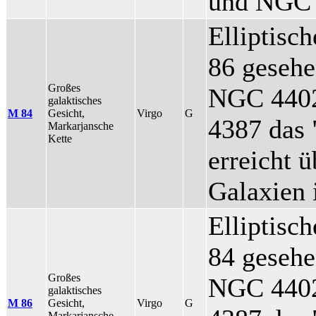
und NGC 
Elliptisc
86 geseh
Großes
NGC 4402
galaktisches
M 84
Gesicht,
Virgo
G
4387 das 
Markarjansche
Kette
erreicht 
Galaxien 
Elliptisc
84 geseh
Großes
NGC 4402
galaktisches
M 86
Gesicht,
Virgo
G
Markarjansche