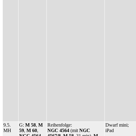
9.5.
G:
M 58
,
M
Reihenfolge:
Dwarf mini;
MH
59
,
M 60
,
NGC 4564
(mit
NGC
iPad
NGC 4564
,
4567/8
,
M 58
, 31 min),
M