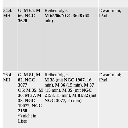
24.4.
G:
M 65
,
M
Reihenfolge:
Dwarf mini;
MH
66
,
NGC
M 65/66/NGC 3628
(60
iPad
3628
min)
26.4.
G:
M 81
,
M
Reihenfolge:
Dwarf mini;
MH
82
,
NGC
M 38
(mit
NGC 1907
, 16
iPad
3077
min),
M 36
(15 min),
M 37
OS:
M 35
,
M
(15 min),
M 35
(mit
NGC
36
,
M 37
,
M
2158
, 15 min),
M 81/82
(mit
38
,
NGC
NGC 3077
, 25 min)
1907
*,
NGC
2158
*) nicht in
Liste