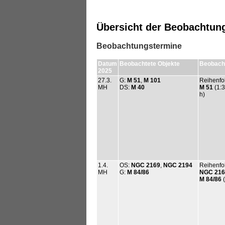
Übersicht der Beobachtun
Beobachtungstermine
Datum
Beobachtete Objekte
Beobacht
2025
27.3.
G:
M 51
,
M 101
Reihenfo
MH
DS:
M 40
M 51
(1:
h)
1.4.
OS:
NGC 2169
,
NGC 2194
Reihenfo
MH
G:
M 84/86
NGC 216
M 84/86
(