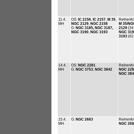
11.4.
OS:
IC 2156
,
IC 2157
,
M 35
,
Reihenfo
MH
NGC 2129
,
NGC 2158
M 35/NGC
G:
NGC 3185, NGC 3187,
2129
(34
NGC 3190
,
NGC 3193
NGC 319
3193
(62
14.4.
OS:
NGC 2281
Reihenfo
MH
G:
NGC 3753
,
NGC 3842
NGC 228
NGC 384
15.4.
G:
NGC 2683
Reihenfo
MH
NGC 268