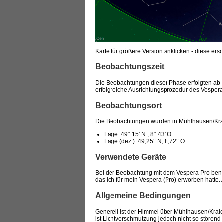
Karte für größere Version anklicken - diese er
Beobachtungszeit
Die Beobachtungen dieser Phase erfolgten ab d
erfolgreiche Ausrichtungsprozedur des Vesper
Beobachtungsort
Die Beobachtungen wurden in Mühlhausen/Krai
Lage: 49° 15′ N , 8° 43′ O
Lage (dez.): 49,25° N, 8,72° O
Verwendete Geräte
Bei der Beobachtung mit dem Vespera Pro benöt
das ich für mein Vespera (Pro) erworben hatte. 
Allgemeine Bedingungen
Generell ist der Himmel über Mühlhausen/Kraic
ist Lichtverschmutzung jedoch nicht so störend