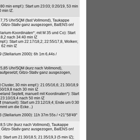
80 min empf.): Start um 23:03; 0:20/19, 53 min
 min IZ.
5/17,75 Uhr/SQM (fast Vollmond), Taukappe
; Gitzo-Stativ ganz ausgezogen, BalENS on!
larium-Koordinaten*; mit M 35 und Co): Start
18,2 nach 34:40 min IZ
pf.): Start um 22:17/18,2; 22:55/17,8, Wolken;
 62 min IZ
 (Stellarium 2000): 6h 1m 6,44s /
0/15,85 Uhr/SQM (kurz nach Vollmond),
ufgesetzt; Gitzo-Stativ ganz ausgezogen,
Cluster, 30 min empf.): 21:05/16,6; 21:30/18,9
50/19,8 nach 30 min IZ
land Septett, manuell mit Koordinaten*): Start
23:10/19,4 nach 50 min IZ
2
(manuell): Start um 23:12/19,4; Ende um 0:30
mmt um die Ecke...)
 (Stellarium 2000): 11h 37m 55s / +21°58'49"
0/18,5 Uhr (kurz nach Vollmond), Taukappe
; Gitzo-Stativ ganz ausgezogen, BalENS on!
: Start um 21:30/18.5; 21:35/19,3 (5 min IZ);