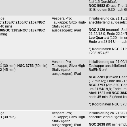
fast 1,5 Durchläufen
NGC 5982
(Draco-Trio, 1
IZ; Ende um 0:30 nach 60
lge:
Vespera Pro;
Initialisierung ca. 21:1
 2158/IC 2156/IC 2157/NGC
Taukappe; Gitzo High-
anschließend aufgesetzt
:40 min)
Stativ (ganz
NGC 2129
(manuell, Stel
0/
NGC 3185
/
NGC 3187
/
NGC
ausgezogen); iPad
21:22/18:0; Ende 22:14/
 min)
Leo Quartett
(120 min em
Ende um 23:54 Uhr nach
*) Koordinaten NGC 2129
+23°19'24,6"
lge:
Vespera Pro;
Initialisierung ca. 21:0
1
(30 min),
NGC 3753
(50 min),
Taukappe; Gitzo High-
Taukappe anschließend a
2
(45 min)
Stativ (ganz
BalENS on!
ausgezogen); iPad
NGC 2281
(Broken Heart 
(17 min IZ); Ende um 21:
NGC 3753
(Arp 320, Cope
um 21:54/19,8; Ende um 
Abell 1637 mit
NGC 384
nach 45 min IZ (Mond ko
*) Koordinaten NGC 3753
lge:
Vespera Pro;
Initialisierung ca. 21:2
3
(30 min)
Taukappe; Gitzo High-
anschließend aufgesetzt
Stativ (ganz
NGC 2638
(90 min empf.)
ausgezogen); iPad