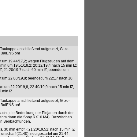
r, Taukappe anschließend aufgesetzt; Gitzo-
, BalENS on!
art um 19:44/17,2; wegen Flugzeugen auf dem
 min um 19:51/18,2; 20:12/19,4 nach 15 min IZ;
Z; 21:20/19,7 nach 60 min IZ; beendet um
rt um 22:03/19,8; beendet um 22:17 nach 10
art um 22:20/19,8; 22:40/19,9 nach 15 min IZ;
 min IZ
r, Taukappe anschließend aufgesetzt; Gitzo-
, BalENS on!
sucht, die Bedeckung der Plejaden durch den
(nahm dann die Sony RX10 M4). Dazwischen
en Beobachtungen.
es, 30 min empf.): 21:20/19,52; nach 15 min IZ
unscharf (21:40); neu gestartet um 21:44,