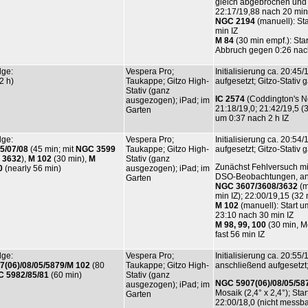
gleich abgebrochen und 
22:17/19,88 nach 20 min
NGC 2194
(manuell): St
min IZ
M 84
(30 min empf.): Sta
Abbruch gegen 0:26 nac
lge:
Vespera Pro;
Initialisierung ca. 20:4
2 h)
Taukappe; Gitzo High-
aufgesetzt; Gitzo-Stati
Stativ (ganz
IC 2574
(Coddington's Ne
ausgezogen); iPad; im
21:18/19,0; 21:42/19,5 (3
Garten
um 0:37 nach 2 h IZ
lge:
Vespera Pro;
Initialisierung ca. 20:5
5/07/08
(45 min; mit
NGC 3599
Taukappe; Gitzo High-
aufgesetzt; Gitzo-Stati
 3632
),
M 102
(30 min),
M
Stativ (ganz
Zunächst Fehlversuch mit
0
(nearly 56 min)
ausgezogen); iPad; im
DSO-Beobachtungen, an
Garten
NGC 3607/3608/3632
(m
min IZ); 22:00/19,15 (32
M 102
(manuell): Start u
23:10 nach 30 min IZ
M 98, 99, 100
(30 min, M
fast 56 min IZ
lge:
Vespera Pro;
Initialisierung ca. 20:5
(06)/08/05/5879/M 102
(80
Taukappe; Gitzo High-
anschließend aufgesetzt
 5982/85/81
(60 min)
Stativ (ganz
NGC 5907(06)/08/05/58
ausgezogen); iPad; im
Mosaik (2,4° x 2,4°); St
Garten
22:00/18,0 (nicht messba