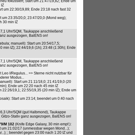
neu fokussiert; Start um 21:47/19,82; Ende um
 IZ
art um 22:30/19,89; Ende 23:18 nach fast 32
rt um 23:35/20,0; 23:47/20,0 (Mond weg);
h 30 min IZ
5/17,1 Uhr/SQM, Taukappe anschließend
v ganz ausgezogen, BalENS on!
bula; manuell): Start um 20:54/17,5;
0 min IZ); 22:44/19,6 (1h); 23:48 (1:30h); Ende
4/17,1 Uhr/SQM, Taukappe anschließend
v ganz ausgezogen, BalENS on!
 Leo I/Regulus... >> Sterne nicht nutzbar für
derer Modus...
anuell): Start um 21:11/18,0; 21:41/19,0 (20
 min); Ende um 22:20 nach 45 min IZ
m 22:26/19,1; 22:55/19,35 (20 min IZ); Ende um
osaik): Start um 23:14; beendet um 0:40 nach
5/16,3 Uhr/SQM (gut Halbmond), Taukappe
; Gitzo-Stativ ganz ausgezogen, BalENS on!
79/M 102
(Knife Edge Galaxy, 30 min empf.):
art um 21:02/17 (unmessbar wegen Mond...);
r...); ; beendet gegen 23:00 nach 1:20 IZ und