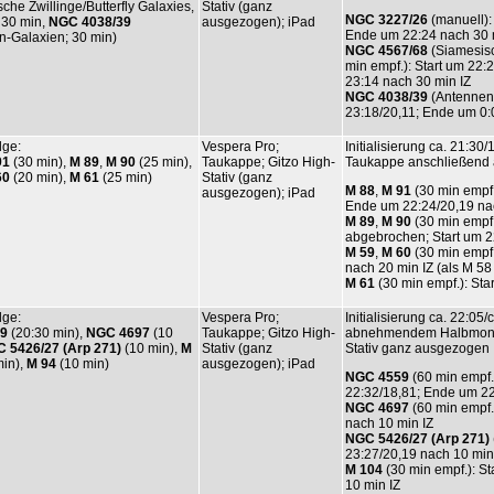
che Zwillinge/Butterfly Galaxies,
Stativ (ganz
NGC 3227/26
(manuell): 
; 30 min,
NGC 4038/39
ausgezogen); iPad
Ende um 22:24 nach 30 
n-Galaxien; 30 min)
NGC 4567/68
(Siamesisch
min empf.): Start um 22:
23:14 nach 30 min IZ
NGC 4038/39
(Antennen-
23:18/20,11; Ende um 0:
lge:
Vespera Pro;
Initialisierung ca. 21:
91
(30 min),
M 89
,
M 90
(25 min),
Taukappe; Gitzo High-
Taukappe anschließend a
60
(20 min),
M 61
(25 min)
Stativ (ganz
M 88
,
M 91
(30 min empf.)
ausgezogen); iPad
Ende um 22:24/20,19 na
M 89
,
M 90
(30 min empf.)
abgebrochen; Start um 2
M 59
,
M 60
(30 min empf.
nach 20 min IZ (als M 58 
M 61
(30 min empf.): Sta
lge:
Vespera Pro;
Initialisierung ca. 22:05
9
(20:30 min),
NGC 4697
(10
Taukappe; Gitzo High-
abnehmendem Halbmond),
 5426/27 (Arp 271)
(10 min),
M
Stativ (ganz
Stativ ganz ausgezogen
in),
M 94
(10 min)
ausgezogen); iPad
NGC 4559
(60 min empf.)
22:32/18,81; Ende um 22
NGC 4697
(60 min empf.
nach 10 min IZ
NGC 5426/27 (Arp 271)
23:27/20,19 nach 10 mi
M 104
(30 min empf.): S
10 min IZ