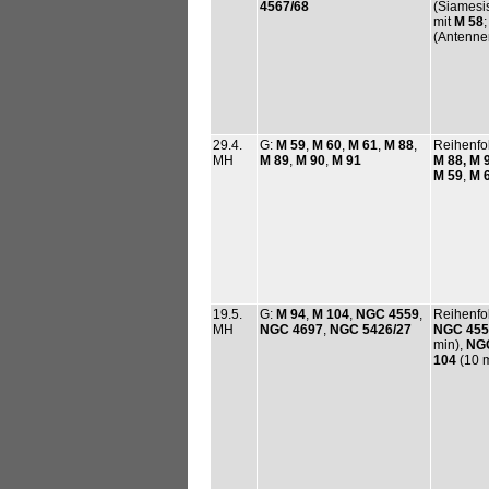
4567/68
(Siamesis
mit
M 58
(Antenne
29.4.
G:
M 59
,
M 60
,
M 61
,
M 88
,
Reihenfo
MH
M 89
,
M 90
,
M 91
M 88,
M 
M 59
,
M 
19.5.
G:
M 94
,
M 104
,
NGC 4559
,
Reihenfo
MH
NGC 4697
,
NGC 5426/27
NGC 455
min),
NGC
104
(10 m