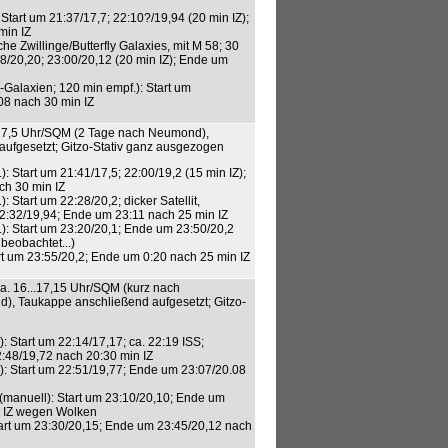
Start um 21:37/17,7; 22:10?/19,94 (20 min IZ);
min IZ
e Zwillinge/Butterfly Galaxies, mit M 58; 30
28/20,20; 23:00/20,12 (20 min IZ); Ende um
Galaxien; 120 min empf.): Start um
08 nach 30 min IZ
30/17,5 Uhr/SQM (2 Tage nach Neumond),
ufgesetzt; Gitzo-Stativ ganz ausgezogen
: Start um 21:41/17,5; 22:00/19,2 (15 min IZ);
ch 30 min IZ
: Start um 22:28/20,2; dicker Satellit,
2:32/19,94; Ende um 23:11 nach 25 min IZ
): Start um 23:20/20,1; Ende um 23:50/20,2
beobachtet...)
rt um 23:55/20,2; Ende um 0:20 nach 25 min IZ
/ca. 16...17,15 Uhr/SQM (kurz nach
 Taukappe anschließend aufgesetzt; Gitzo-
: Start um 22:14/17,17; ca. 22:19 ISS;
:48/19,72 nach 20:30 min IZ
): Start um 22:51/19,77; Ende um 23:07/20.08
(manuell): Start um 23:10/20,10; Ende um
n IZ wegen Wolken
tart um 23:30/20,15; Ende um 23:45/20,12 nach