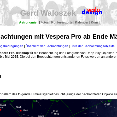
Gerd Waloszek
Astronomie
|
Fotos
|
Konferenzorte
|
Kalender
|
Kunst
achtungen mit Vespera Pro ab Ende Mär
ngsbedingungen
|
Übersicht der Beobachtungen
|
Liste der Beobachtungsobjekte
|
spera Pro-Teleskop
für die Beobachtung und Fotografie von Deep-Sky-Objekten. A
bis
Mai 2025
. Die bei den Beobachtungen entstandenen Fotos werden an anderen S
n
r allem das folgende Himmelsgebiet besucht (einige der beobachteten Objekte sin