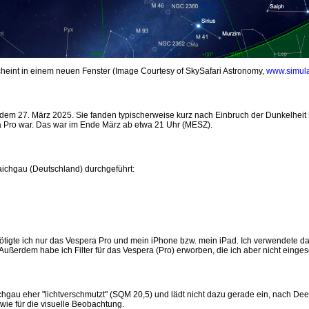
scheint in einem neuen Fenster (Image Courtesy of SkySafari Astronomy,
www.simula
em 27. März 2025. Sie fanden typischerweise kurz nach Einbruch der Dunkelheit st
a Pro war. Das war im Ende März ab etwa 21 Uhr (MESZ).
chgau (Deutschland) durchgeführt:
igte ich nur das Vespera Pro und mein iPhone bzw. mein iPad. Ich verwendete das 
Außerdem habe ich Filter für das Vespera (Pro) erworben, die ich aber nicht einges
hgau eher "lichtverschmutzt" (SQM 20,5) und lädt nicht dazu gerade ein, nach Dee
 wie für die visuelle Beobachtung.