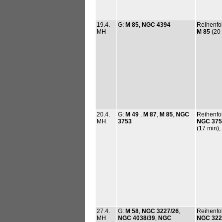
19.4.
G:
M 85
,
NGC 4394
Reihenfo
MH
M 85
(20
20.4.
G:
M 49
,
M 87
,
M 85
,
NGC
Reihenfo
MH
3753
NGC 375
(17 min),
27.4.
G:
M 58
,
NGC 3227/26
,
Reihenfo
MH
NGC 4038/39
,
NGC
NGC 322