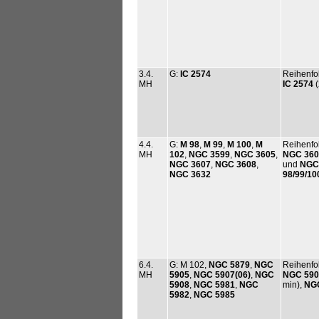
3.4.
G:
IC 2574
Reihenfo
MH
IC 2574
(
4.4.
G:
M 98
,
M 99
,
M 100
,
M
Reihenfo
MH
102
,
NGC 3599
,
NGC 3605
,
NGC 360
NGC 3607
,
NGC 3608
,
und
NGC
NGC 3632
98/99/10
6.4.
G: M 102,
NGC 5879
,
NGC
Reihenfo
MH
5905
,
NGC 5907(06)
,
NGC
NGC 5907
5908
,
NGC 5981
,
NGC
min),
NGC
5982
,
NGC 5985