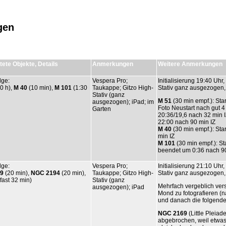
gen
ete Objekte, Details
Anmerkungen
Weitere Anmerkungen
lge:
Vespera Pro;
Initialisierung 19:40 Uh
30 h),
M 40
(10 min),
M 101
(1:30
Taukappe; Gitzo High-
Stativ ganz ausgezogen
Stativ (ganz
M 51
(30 min empf.): St
ausgezogen); iPad; im
Foto Neustart nach gut 4
Garten
20:36/19,6 nach 32 min I
22:00 nach 90 min IZ
M 40
(30 min empf.): Sta
min IZ
M 101
(30 min empf.): St
beendet um 0:36 nach 90
lge:
Vespera Pro;
Initialisierung 21:10 Uh
9
(20 min),
NGC 2194
(20 min),
Taukappe; Gitzo High-
Stativ ganz ausgezogen
fast 32 min)
Stativ (ganz
Mehrfach vergeblich ver
ausgezogen); iPad
Mond zu fotografieren 
und danach die folgend
NGC 2169
(Little Pleiad
abgebrochen, weil etwas 