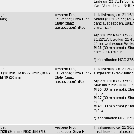
Ende um 22:13/19,56 na
Zwei Versuche an NGC 37
lge:
Vespera Pro;
Initialisierung ca. 21:15
 min)
Taukappe; Gitzo High-
Anlauf (21:20) ging; Tau
Stativ (ganz
ganz ausgezogen, BalENS
ausgezogen); iPad
erwähnt...)
Arp 320 mit
NGC 3753
(C
21:22/17,4, wolkig; 21:4
21:55, weil wegen Wolke
M 85
(30 min empf.): Sta
nach 20:40 min IZ
*) Koordinaten NGC 3753
lge:
Vespera Pro;
Initialisierung ca. 21:3
3
(20 min),
M 85
(20 min),
M 87
Taukappe; Gitzo High-
aufgesetzt; Gitzo-Stativ
M 49
(20 min)
Stativ (ganz
Arp 320 mit
NGC 3753
(C
ausgezogen); iPad
Start um 21:35/18,86; E
M 85
(30 min empf.): Sta
min IZ
M 87
(30 min empf.): Sta
min IZ
M 49
(30 min empf.): Sta
min IZ
*) Koordinaten NGC 3753
lge:
Vespera Pro;
Initialisierung ca. 21:
7/26
(30 min),
NGC 4567/68
Taukappe; Gitzo High-
anschließend aufgesetzt