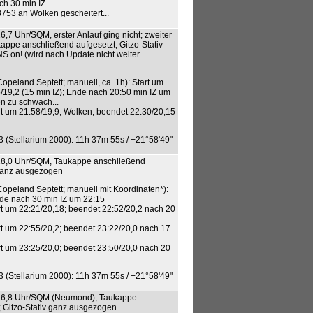
ch 30 min IZ
53 an Wolken gescheitert...
/16,7 Uhr/SQM, erster Anlauf ging nicht; zweiter
kappe anschließend aufgesetzt; Gitzo-Stativ
 on! (wird nach Update nicht weiter
opeland Septett; manuell, ca. 1h): Start um
5/19,2 (15 min IZ); Ende nach 20:50 min IZ um
n zu schwach...
rt um 21:58/19,9; Wolken; beendet 22:30/20,15
 (Stellarium 2000): 11h 37m 55s / +21°58'49"
0/18,0 Uhr/SQM, Taukappe anschließend
 ganz ausgezogen
opeland Septett; manuell mit Koordinaten*):
nde nach 30 min IZ um 22:15
rt um 22:21/20,18; beendet 22:52/20,2 nach 20
rt um 22:55/20,2; beendet 23:22/20,0 nach 17
rt um 23:25/20,0; beendet 23:50/20,0 nach 20
 (Stellarium 2000): 11h 37m 55s / +21°58'49"
30/16,8 Uhr/SQM (Neumond), Taukappe
; Gitzo-Stativ ganz ausgezogen