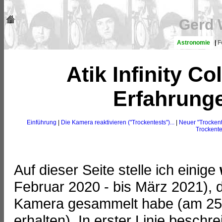
Gerd 
Astronomie
|
F
Atik Infinity C
Erfahrunge
Einführung
|
Die Kamera reaktivieren ("Trockentests")...
|
Neuer "Trockent
Trockente
Auf dieser Seite stelle ich einige
Februar 2020 - bis März 2021), d
Kamera gesammelt habe (am 25
erhalten). In erster Linie beschrei