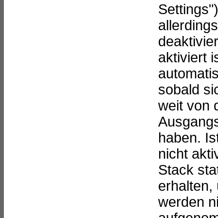
Settings")
allerding
deaktivie
aktiviert i
automati
sobald si
weit von 
Ausgangsp
haben. Is
nicht akti
Stack sta
erhalten, 
werden ni