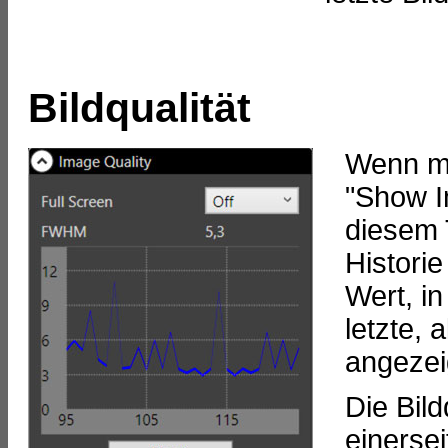
Bildqualität
Wenn ma
"Show Im
diesem 
Histori
Wert, i
letzte,
angezei
Die Bil
einerse