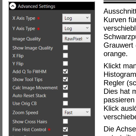
Ausschnit
Kurven für
verschieb
Schwarzpu
Grauwert 
orange.
Klickt ma
Histogramm
Regler (s
Dies hat m
passieren
Klick aus
verschiebe
Die Achse