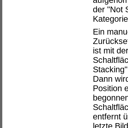
aufgenom
der "Not 
Kategorie
Ein manu
Zurückse
ist mit de
Schaltflä
Stacking"
Dann wird
Position 
begonnen
Schaltflä
entfernt 
letzte Bi