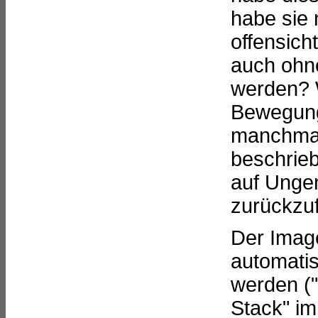
habe sie 
offensic
auch ohn
werden? 
Bewegung
manchmal 
beschrie
auf Unge
zurückzu
Der Imag
automati
werden (
Stack" i