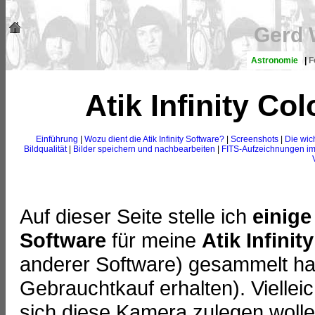
Gerd 
Astronomie
|
F
Atik Infinity Co
Einführung
|
Wozu dient die Atik Infinity Software?
|
Screenshots
|
Die wic
Bildqualität
|
Bilder speichern und nachbearbeiten
|
FITS-Aufzeichnungen im
Auf dieser Seite stelle ich
einige
Software
für meine
Atik Infinit
anderer Software) gesammelt h
Gebrauchtkauf erhalten). Vielleic
sich diese Kamera zulegen wolle