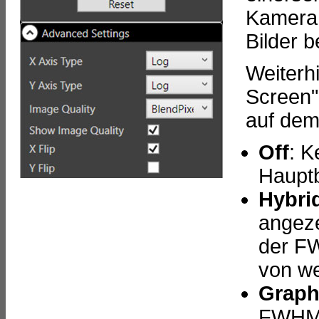
Kamera 
Bilder 
Weiterh
Screen",
auf dem
Off
: K
Hauptb
Hybri
angeze
der FW
von w
Graph
FWHM-H