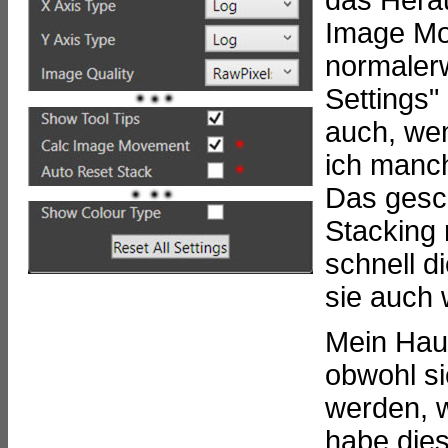
das Hera
Image Mov
normalerw
Settings"
auch, wen
ich manc
Das gesc
Stacking n
schnell 
sie auch 
Mein Haup
obwohl si
werden, w
habe die