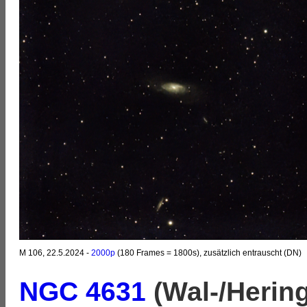
M 106, 22.5.2024 -
2000p
(180 Frames = 1800s), zusätzlich entrauscht (DN)
NGC 4631
(Wal-/Hering