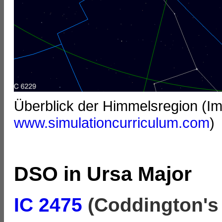
Überblick der Himmelsregion (I
www.simulationcurriculum.com
)
DSO in Ursa Major
IC 2475
(Coddington's 