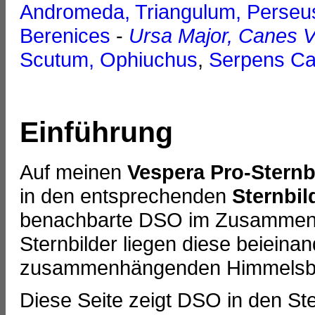
Andromeda, Triangulum, Perseu
Berenices
-
Ursa Major, Canes V
Scutum, Ophiuchus
,
Serpens Ca
Einführung
Auf meinen
Vespera Pro-Sternb
in den entsprechenden
Sternbil
benachbarte DSO im Zusammenh
Sternbilder liegen diese beieina
zusammenhängenden Himmelsbe
Diese Seite zeigt DSO in den St