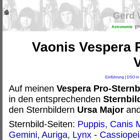
Gerd 
Astronomie
|
F
Vaonis Vespera P
V
Einführung
|
DSO in 
Auf meinen
Vespera Pro-Sternb
in den entsprechenden
Sternbil
den Sternbildern
Ursa Major
an
Sternbild-Seiten:
Puppis, Canis 
Gemini, Auriga, Lynx
-
Cassiopei