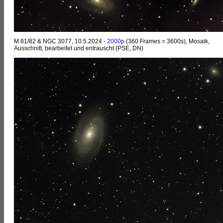
M 81/82 & NGC 3077, 10.5.2024 -
2000p
(360 Frames = 3600s), Mosaik,
Ausschnitt, bearbeitet und entrauscht (PSE, DN)