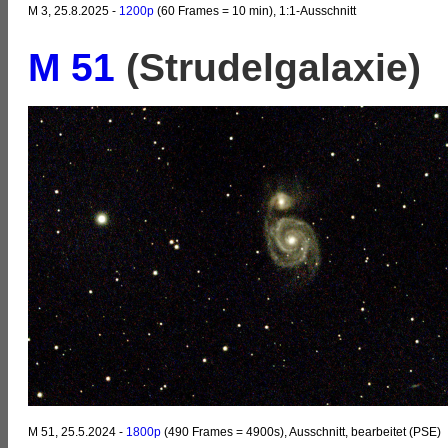
M 3, 25.8.2025 -
1200p
(60 Frames = 10 min), 1:1-Ausschnitt
M 51
(Strudelgalaxie)
M 51, 25.5.2024 -
1800p
(490 Frames = 4900s), Ausschnitt, bearbeitet (PSE)