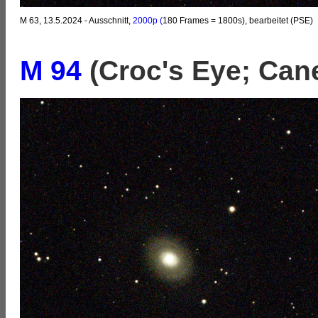
M 63, 13.5.2024 - Ausschnitt,
2000p
(
180 Frames = 1800s), bearbeitet (PSE)
M 94
(Croc's Eye; Cane