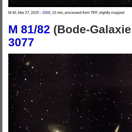
M 40, Mar 27, 2025 -
2000
, 10 min, processed from TIFF, slightly cropped
M 81/82
(Bode-Galaxie,
3077