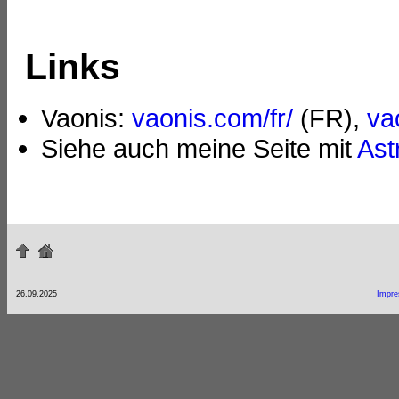
Links
Vaonis:
vaonis.com/fr/
(FR),
va
Siehe auch meine Seite mit
Ast
26.09.2025
Impr