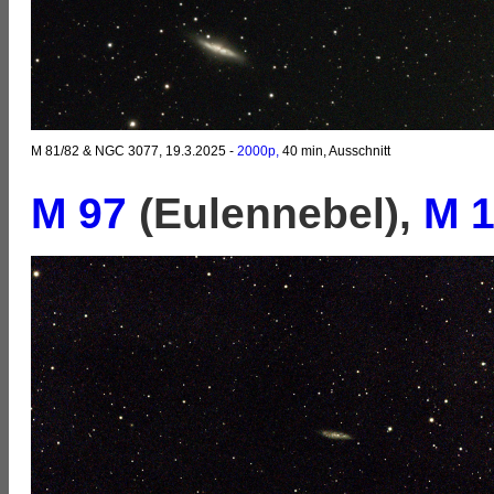
M 81/82 & NGC 3077, 19.3.2025 -
2000p,
40 min, Ausschnitt
M 97
(Eulennebel),
M 