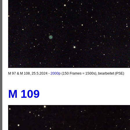
M 97 & M 108, 25.5.2024 -
2000p
(150 Frames = 1500s), bearbeitet (PSE)
M 109