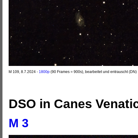
M 109, 8.7.2024 -
1800p
(90 Frames = 900s), bearbeitet und entrauscht (DN)
DSO in Canes Venatic
M 3