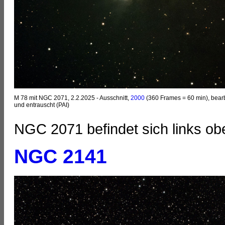
M 78 mit NGC 2071, 2.2.2025 - Ausschnitt,
2000
(360 Frames = 60 min), bearb
und entrauscht (PAI)
NGC 2071 befindet sich links ob
NGC 2141