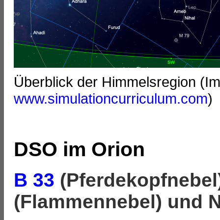
Überblick der Himmelsregion (I
www.simulationcurriculum.com
)
DSO im Orion
B 33
(Pferdekopfnebel
(Flammennebel) und 