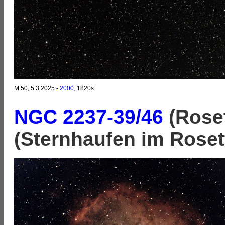
M 50, 5.3.2025 -
2000
, 1820s
NGC 2237-39/46
(Rose
(Sternhaufen im Roset