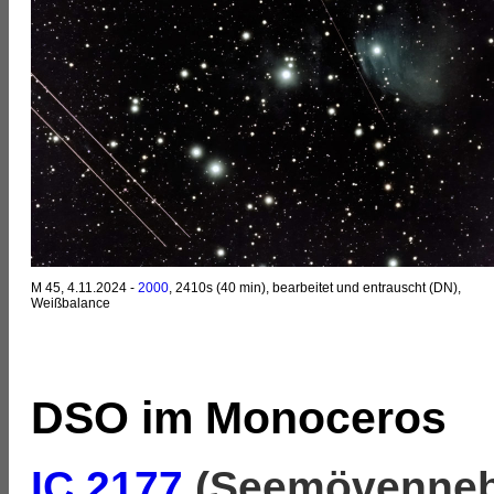
M 45, 4.11.2024 -
2000
, 2410s (40 min), bearbeitet und entrauscht (DN),
Weißbalance
DSO im Monoceros
IC 2177
(Seemövenneb