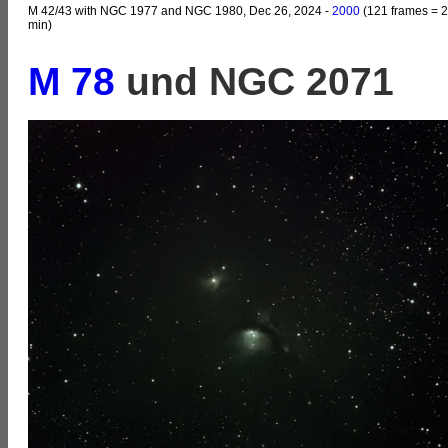
M 42/43 with NGC 1977 and NGC 1980, Dec 26, 2024 -
2000
(121 frames = 
min)
M 78
und NGC 2071