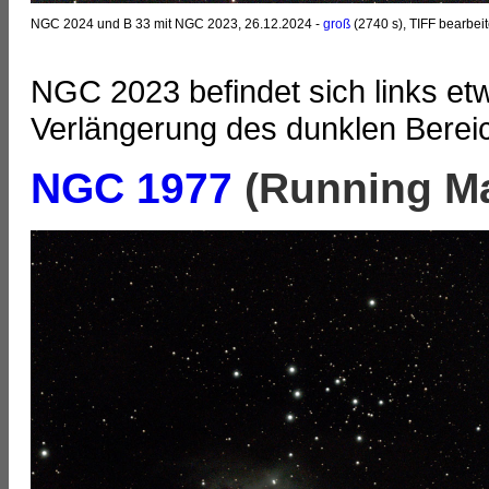
NGC 2024 und B 33 mit NGC 2023, 26.12.2024 -
groß
(2740 s), TIFF bearbeit
NGC 2023 befindet sich links et
Verlängerung des dunklen Bere
NGC 1977
(Running Ma