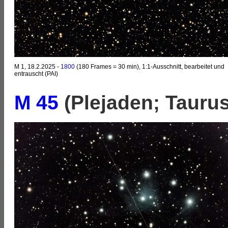
M 1, 18.2.2025 -
1800
(180 Frames = 30 min), 1:1-Ausschnitt, bearbeitet und
entrauscht (PAI)
M 45
(Plejaden; Taurus