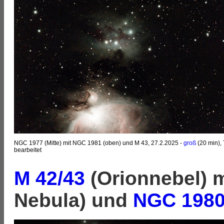
NGC 1977 (Mitte) mit NGC 1981 (oben) und M 43, 27.2.2025 -
groß
(20 min), 
bearbeitet
M 42/43
(Orionnebel) 
Nebula) und
NGC 198