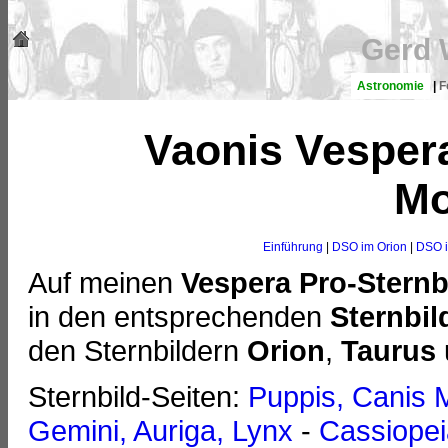
Gerd 
Astronomie
|
F
Vaonis Vespera
Mo
Einführung
|
DSO im Orion
|
DSO i
Auf meinen
Vespera Pro-Sternb
in den entsprechenden
Sternbil
den Sternbildern
Orion
,
Taurus
Sternbild-Seiten:
Puppis, Canis 
Gemini, Auriga, Lynx
-
Cassiopei