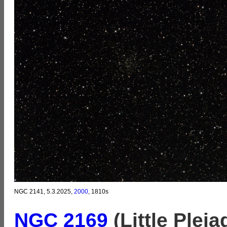
NGC 2141, 5.3.2025,
2000
, 1810s
NGC 2169
(Little Pleia