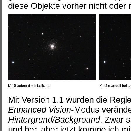
diese Objekte vorher nicht oder 
M 15 automatisch belichtet
M 15 manuell belich
Mit Version 1.1 wurden die Regle
Enhanced Vision
-Modus verände
Hintergrund/Background
. Zwar 
und her, aber jetzt komme ich m