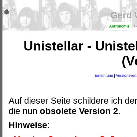
Gerd 
Astronomie
|
F
Unistellar - Unist
(V
Einführung
|
Versionsverl
Auf dieser Seite schildere ich d
die nun
obsolete
Version 2
.
Hinweise
: