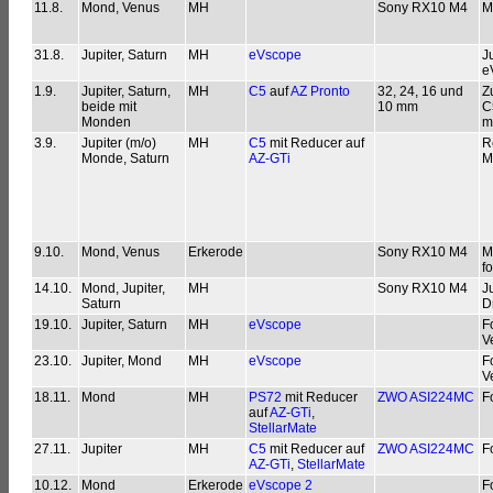
11.8.
Mond, Venus
MH
Sony RX10 M4
M
31.8.
Jupiter, Saturn
MH
eVscope
J
e
1.9.
Jupiter, Saturn,
MH
C5
auf
AZ Pronto
32, 24, 16 und
Z
beide mit
10 mm
C
Monden
m
3.9.
Jupiter (m/o)
MH
C5
mit Reducer auf
R
Monde, Saturn
AZ-GTi
M
9.10.
Mond, Venus
Erkerode
Sony RX10 M4
M
fo
14.10.
Mond, Jupiter,
MH
Sony RX10 M4
J
Saturn
D
19.10.
Jupiter, Saturn
MH
eVscope
F
V
23.10.
Jupiter, Mond
MH
eVscope
F
V
18.11.
Mond
MH
PS72
mit Reducer
ZWO ASI224MC
F
auf
AZ-GTi
,
StellarMate
27.11.
Jupiter
MH
C5
mit Reducer auf
ZWO ASI224MC
F
AZ-GTi
,
StellarMate
10.12.
Mond
Erkerode
eVscope 2
F