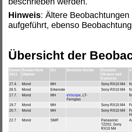
beschrieben werden.
Hinweis
: Ältere Beobachtungen 
aufgeführt, ebenso Beobachtun
Übersicht der Beoba
Datum
Beobachtete
Ort
Benutzte Geräte
Benutzte
A
2021
Objekte
Okulare und
Kameras
27.4.
Mond
MH
Sony RX10 M4
N
26.5.
Mond
Erkerode
Sony RX10 M4
N
17.7.
Mond
MH
eVscope
, LT-
N
Fernglas
19.7
Mond
MH
Sony RX10 M4
F
20.7.
Mond
MH
Sony RX10 M4
F
H
22.7
Mond
SM/F
Panasonic
A
TZ202, Sony
RX10 M4