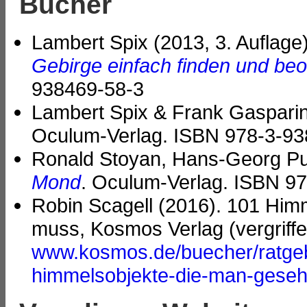
Bücher
Lambert Spix (2013, 3. Auflage
Gebirge einfach finden und be
938469-58-3
Lambert Spix & Frank Gasparini
Oculum-Verlag. ISBN 978-3-93
Ronald Stoyan, Hans-Georg Pur
Mond
. Oculum-Verlag. ISBN 9
Robin Scagell (2016). 101 Him
muss, Kosmos Verlag (vergriffe
www.kosmos.de/buecher/ratgeb
himmelsobjekte-die-man-gese