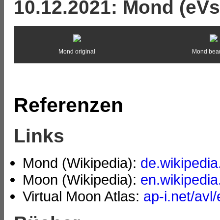
10.12.2021: Mond (eVs
Mond original
Mond bear
Referenzen
Links
Mond (Wikipedia):
de.wikipedia
Moon (Wikipedia):
en.wikipedia
Virtual Moon Atlas:
ap-i.net/avl/