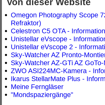
Von dieser Website
Omegon Photography Scope 72/
Refraktor)
Celestron C5 OTA - Informatio
Unistellar eVscope - Informati
Unistellar eVscope 2 - Informa
Sky-Watcher AZ Pronto-Montier
Sky-Watcher AZ-GTi AZ GoTo-M
ZWO ASI224MC-Kamera - Info
Ikarus StellarMate Plus - Infor
Meine Ferngläser
"Mondspaziergänge"