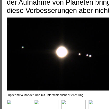
der Aufnahme von Planeten bringe
diese Verbesserungen aber nicht
Jupiter mit 4 Monden und mit unterschiedlicher Belichtung