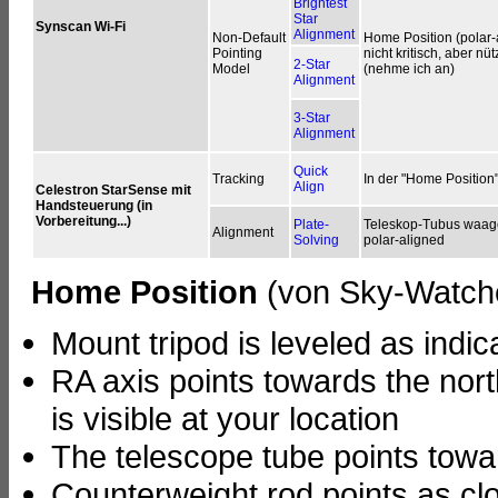
Brightest
Star
Synscan Wi-Fi
Alignment
Non-Default
Home Position (polar-
Pointing
nicht kritisch, aber nüt
2-Star
Model
(nehme ich an)
Alignment
3-Star
Alignment
Quick
Tracking
In der "Home Position
Align
Celestron StarSense mit
Handsteuerung (in
Vorbereitung...)
Plate-
Teleskop-Tubus waag
Alignment
Solving
polar-aligned
Home Position
(von Sky-Watche
Mount tripod is leveled as indic
RA axis points towards the nort
is visible at your location
The telescope tube points toward
Counterweight rod points as cl