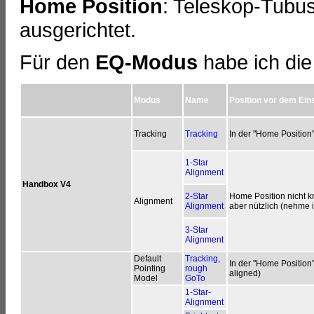
Home Position
: Teleskop-Tubu
ausgerichtet.
Für den
EQ-Modus
habe ich die
Modus
Name
Position vor dem Ein
Tracking
Tracking
In der "Home Position
1-Star
Alignment
Handbox V4
2-Star
Home Position nicht kr
Alignment
Alignment
aber nützlich (nehme 
3-Star
Alignment
Default
Tracking,
In der "Home Position"
Pointing
rough
aligned)
Model
GoTo
1-Star-
Alignment