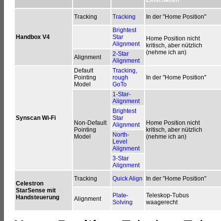
Einschalten
Tracking
Tracking
In der "Home Position"
Brightest
Handbox V4
Star
Home Position nicht
Alignment
kritisch, aber nützlich
(nehme ich an)
2-Star
Alignment
Alignment
Default
Tracking,
Pointing
rough
In der "Home Position"
Model
GoTo
1-Star-
Alignment
Brightest
Synscan Wi-Fi
Star
Non-Default
Home Position nicht
Alignment
Pointing
kritisch, aber nützlich
North-
Model
(nehme ich an)
Level
Alignment
3-Star
Alignment
Tracking
Quick Align
In der "Home Position"
Celestron
StarSense mit
Plate-
Teleskop-Tubus
Handsteuerung
Alignment
Solving
waagerecht