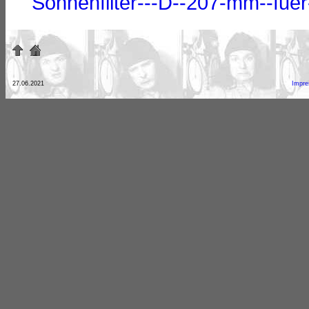
Sonnenfilter---D--207-mm--fu
27.06.2021
Impr