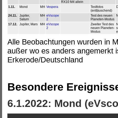
RX10 M4 allein
1.11.
Mond
MH
Vespera
Testfotos
D
(enttäuschend)
24.11.
Jupiter,
MH
eVscope
Test des neuen
N
Saturn
2
Planeten-Modus
17.12.
Jupiter, Mars
MH
eVscope
Zweiter Test des
N
2
neuen Planeten-
s
Modus
e
Alle Beobachtungen wurden in 
außer wo es anders angemerkt i
Erkerode/Deutschland
Besondere Ereigniss
6.1.2022: Mond (eVsco