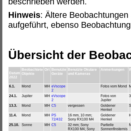
beschrieben werden.
Hinweis
: Ältere Beobachtungen 
aufgeführt, ebenso Beobachtun
Übersicht der Beoba
Beobachtete
Ort
Benutzte
Benutzte Okulare
Anmerkungen
W
Datum
Objekte
Geräte
und Kameras
2022
6.1.
Mond
MH
eVscope
Fotos vom Mond
M
2
24.1.
Jupiter
MH
eVscope
Fotos von
3
2
Jupiter
13.3.
Mond
MH
C5
vergessen
Goldener
S
Henkel
11.4.
Mond
MH
PS
16 mm, 10 mm;
Goldener
H
72/432
Sony RX100 M4
Henkel
25.10.
Sonne
MH
C5
32 mm; Sony
Partielle
N
RX100 M4; Sony
Sonnenfinsternis