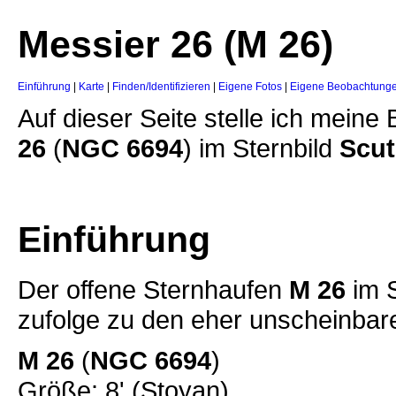
Messier 26 (M 26)
Einführung
|
Karte
|
Finden/Identifizieren
|
Eigene Fotos
|
Eigene Beobachtung
Auf dieser Seite stelle ich mei
26
(
NGC 6694
) im Sternbild
Scut
Einführung
Der offene Sternhaufen
M 26
im 
zufolge zu den eher unscheinbar
M 26
(
NGC 6694
)
Größe: 8' (Stoyan)