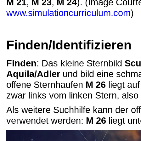
M 21
,
M 23
,
M 24
). (Image Court
www.simulationcurriculum.com
)
Finden/Identifizieren
Finden
: Das kleine Sternbild
Scu
Aquila/Adler
und bild eine schmal
offene Sternhaufen
M 26
liegt au
zwar links vom linken Stern, als
Als weitere Suchhilfe kann der o
verwendet werden:
M 26
liegt un