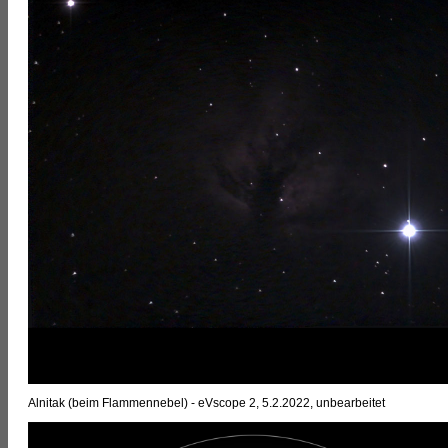
Alnitak (beim Flammennebel) - eVscope 2, 5.2.2022, unbearbeitet