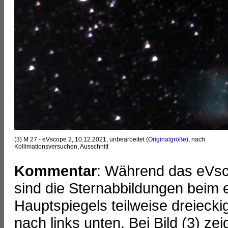
(3) M 27 - eVscope 2, 10.12.2021, unbearbeitet (
Originalgröße
), nach
Kollimationsversuchen, Ausschnitt
Kommentar
: Während das eVsc
sind die Sternabbildungen beim
Hauptspiegels teilweise dreieck
nach links unten. Bei Bild (3) ze