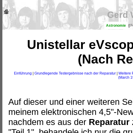
Gerd 
Astronomie
|
F
Unistellar eVscop
(Nach Rep
Einführung
|
Grundlegende Testergebnisse nach der Reparatur
|
Weitere 
(March 19
Auf dieser und einer weiteren Se
meinem elektronischen 4,5"-Ne
nachdem es aus der
Reparatur
"Teil 1", behandele ich nur die 