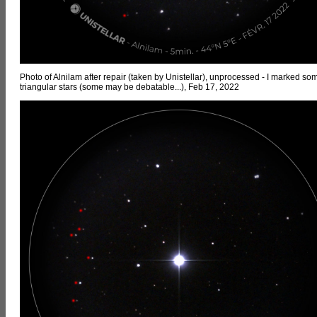
Photo of Alnilam after repair (taken by Unistellar), unprocessed - I marked so
triangular stars (some may be debatable...), Feb 17, 2022