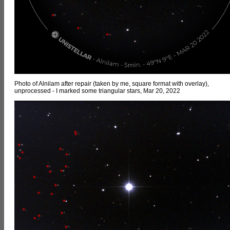
Photo of Alnilam after repair (taken by me, square format with overlay),
unprocessed - I marked some triangular stars, Mar 20, 2022