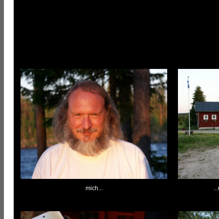
mich...
..