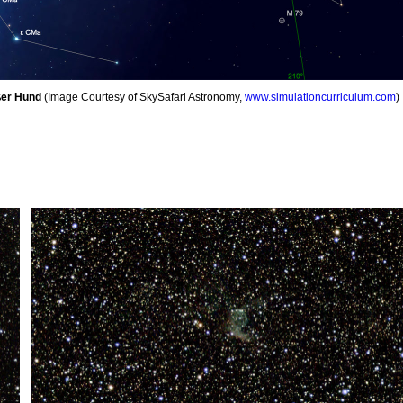
ßer Hund
(Image Courtesy of SkySafari Astronomy,
www.simulationcurriculum.com
)