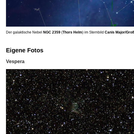
Der galaktische Nebel
NGC 2359
(
Thors Helm
) im Sternbild
Canis Major/Gro
Eigene Fotos
Vespera