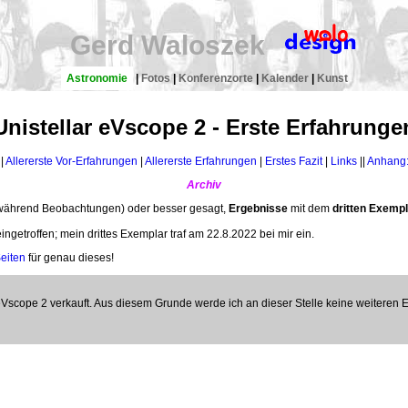
Gerd Waloszek
Astronomie
|
Fotos
|
Konferenzorte
|
Kalender
|
Kunst
Unistellar eVscope 2 - Erste Erfahrunge
|
Allererste Vor-Erfahrungen
|
Allererste Erfahrungen
|
Erstes Fazit
|
Links
||
Anhang:
Archiv
während Beobachtungen) oder besser gesagt,
Ergebnisse
mit dem
dritten Exemp
ngetroffen; mein drittes Exemplar traf am 22.8.2022 bei mir ein.
Seiten
für genau dieses!
Vscope 2 verkauft. Aus diesem Grunde werde ich an dieser Stelle keine weiteren 