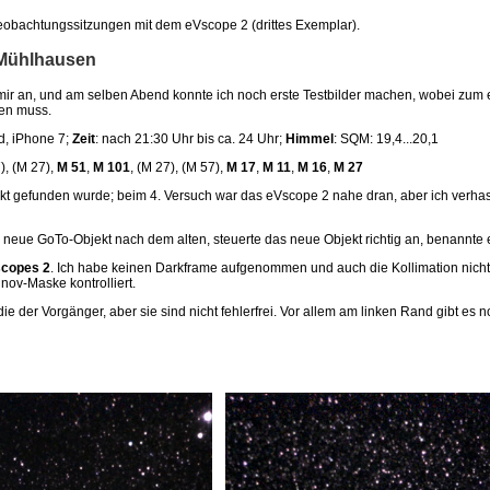
Beobachtungssitzungen mit dem eVscope 2 (drittes Exemplar).
 Mühlhausen
ir an, und am selben Abend konnte ich noch erste Testbilder machen, wobei zum er
nen muss.
ad, iPhone 7;
Zeit
: nach 21:30 Uhr bis ca. 24 Uhr;
Himmel
: SQM: 19,4...20,1
), (M 27),
M 51
,
M 101
, (M 27), (M 57),
M 17
,
M 11
,
M 16
,
M 27
jekt gefunden wurde; beim 4. Versuch war das eVscope 2 nahe dran, aber ich verha
neue GoTo-Objekt nach dem alten, steuerte das neue Objekt richtig an, benannte es
scopes 2
. Ich habe keinen Darkframe aufgenommen und auch die Kollimation nicht ü
inov-Maske kontrolliert.
ie der Vorgänger, aber sie sind nicht fehlerfrei. Vor allem am linken Rand gibt es n