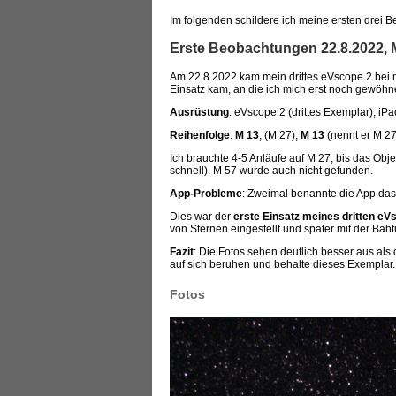
Im folgenden schildere ich meine ersten drei 
Erste Beobachtungen 22.8.2022,
Am 22.8.2022 kam mein drittes eVscope 2 bei m
Einsatz kam, an die ich mich erst noch gewöh
Ausrüstung
: eVscope 2 (drittes Exemplar), iP
Reihenfolge
:
M 13
, (M 27),
M 13
(nennt er M 27
Ich brauchte 4-5 Anläufe auf M 27, bis das Ob
schnell). M 57 wurde auch nicht gefunden.
App-Probleme
: Zweimal benannte die App das 
Dies war der
erste Einsatz meines dritten eV
von Sternen eingestellt und später mit der Baht
Fazit
: Die Fotos sehen deutlich besser aus als d
auf sich beruhen und behalte dieses Exemplar.
Fotos