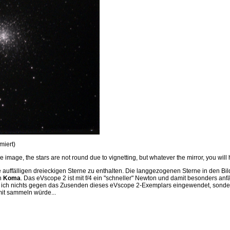
miert)
e image, the stars are not round due to vignetting, but whatever the mirror, you will ha
e auffälligen dreieckigen Sterne zu enthalten. Die langgezogenen Sterne in den B
h
Koma
. Das eVscope 2 ist mit f/4 ein "schneller" Newton und damit besonders anfä
tte ich nichts gegen das Zusenden dieses eVscope 2-Exemplars eingewendet, sond
mit sammeln würde...