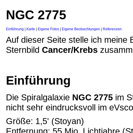
NGC 2775
Einführung
|
Karte
|
Eigene Fotos
|
Eigene Beobachtungen
|
Referenzen
Auf dieser Seite stelle ich mein
Sternbild
Cancer/Krebs
zusamm
Einführung
Die Spiralgalaxie
NGC 2775
im S
nicht sehr eindrucksvoll im eVsc
Größe: 1,5' (Stoyan)
Entfernung: 55 Mio. Lichtjahre (S