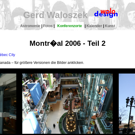
Gerd Waloszek
Astronomie
|
Fotos
|
Konferenzorte
|
Kalender
|
Kunst
Montr�al 2006 - Teil 2
ébec City
Kanada – für größere Versionen die Bilder anklicken.