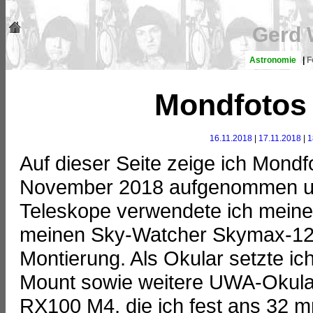
Gerd 
Astronomie
|
F
Mondfotos
16.11.2018
|
17.11.2018
|
1
Auf dieser Seite zeige ich Mondf
November 2018 aufgenommen und
Teleskope verwendete ich mein
meinen Sky-Watcher Skymax-127
Montierung. Als Okular setzte i
Mount sowie weitere UWA-Okular
RX100 M4, die ich fest ans 32 