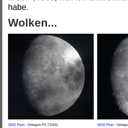
habe.
Wolken...
3600 Pixel
- Omegon PS 72/432
3600 Pixel
- Omego