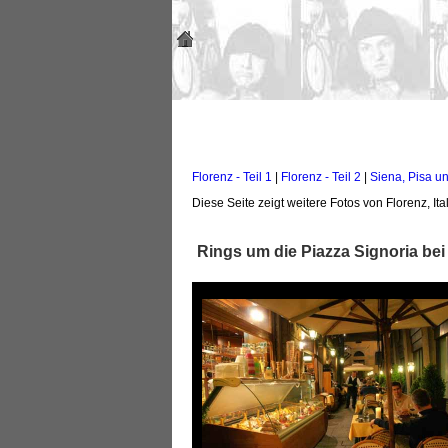
Florenz - Teil 1
|
Florenz - Teil 2
|
Siena, Pisa u
Diese Seite zeigt weitere Fotos von Florenz, Ita
Rings um die Piazza Signoria bei