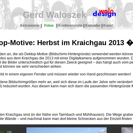
Gerd Waloszek
Astronomie
|
Fotos
|
Konferenzorte
|
Kalender
|
Kunst
op-Motive: Herbst im Kraichgau 2013 � 
laden an, die als Dektop-Motive (Bildschirm-Hintergründe) verwendet werden kön
 Fotos aus dem Kraichgau die 2013 mit einer Digitalkamera aufgenommen wurden. 
nd die Bilder unterschiedlich gut für diesen Zweck geeignet – das hängt auch vom
nd können sie sehr verschieden wirken.
ubild in einem eigenen Fenster und müssen wieder von Hand geschlossen werden!
iedene Bildschirmgrößen mehr an, weil sich diese im Laufe der Jahre sehr verändert
8) reduziert wurden. Aus diesen kann man sich dann die passenden Hintergründe f
 den Kraichgau sind (in der Nähe von Tairnbach und Mühlhausen). Die Wege grabe
ile Wände – und machmal kann man dort kleine Schnecken aus der Einzeit finden (