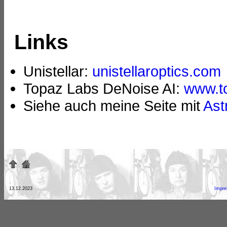
Links
Unistellar:
unistellaroptics.com
Topaz Labs DeNoise AI:
www.t
Siehe auch meine Seite mit
Ast
13.12.2023
Impr