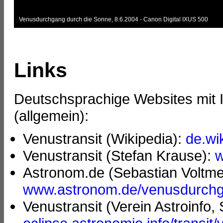
Venusdurchgang durch die Sonne, 8.6.2004 - Canon Digital IXUS 500
Links
Deutschsprachige Websites mit
(allgemein):
Venustransit (Wikipedia):
de.wi
Venustransit (Stefan Krause):
w
Astronom.de (Sebastian Voltme
www.astronom.de/venusdurchga
Venustransit (Verein Astroinfo,