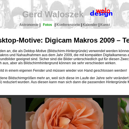
Gerd Waloszek
Astronomie
|
Fotos
|
Konferenzorte
|
Kalender
|
Kunst
ktop-Motive: Digicam Makros 2009 – Te
laden an, die als Dektop-Motive (Bildschirm-Hintergründe) verwendet werden kön
n Makros und Nahaufnahmen aus dem Jahr 2009, die mit kompakten Digitalkamera
rundbilder geeignet sind. Sicher sind die Bilder unterschiedlich gut für diesen Zw
 aus, aber als Bildschirmhintergrund können sie sehr verschieden wirken.
ubild in einem eigenen Fenster und müssen wieder von Hand geschlossen werden!
iedene Bildschirmgrößen mehr an, weil sich diese im Laufe der Jahre sehr verändert
4) reduziert wurden. Aus diesen kann man sich dann die passenden Hintergründe f