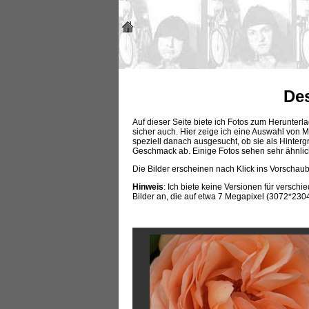
Des
Auf dieser Seite biete ich Fotos zum Herunter
sicher auch. Hier zeige ich eine Auswahl vo
speziell danach ausgesucht, ob sie als Hinterg
Geschmack ab. Einige Fotos sehen sehr ähnlich
Die Bilder erscheinen nach Klick ins Vorscha
Hinweis
: Ich biete keine Versionen für versch
Bilder an, die auf etwa 7 Megapixel (3072*230