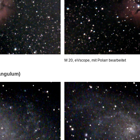
M 20, eVscope, mit Polarr bearbeitet
iangulum)