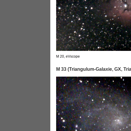
M 20, eVscope
M 33 (Triangulum-Galaxie, GX, Tr