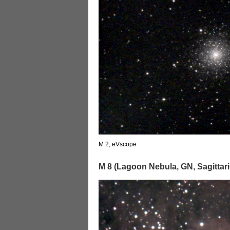
M 2, eVscope
M 8 (Lagoon Nebula, GN, Sagittari