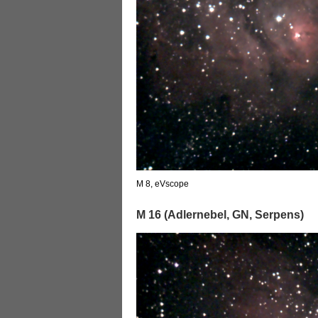
M 8, eVscope
M 16 (Adlernebel, GN, Serpens)