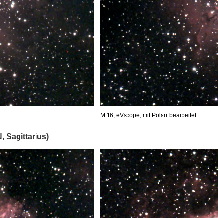
M 16, eVscope, mit Polarr bearbeitet
 Sagittarius)