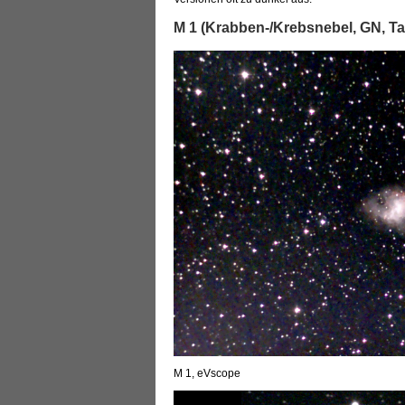
M 1 (Krabben-/Krebsnebel, GN, Ta
M 1, eVscope