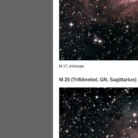
M 17, eVscope
M 20 (Trifidnebel, GN, Sagittarius)