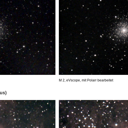
M 2, eVscope, mit Polarr bearbeitet
us)