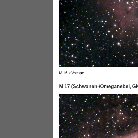
M 16, eVscope
M 17 (Schwanen-/Omeganebel, GN,