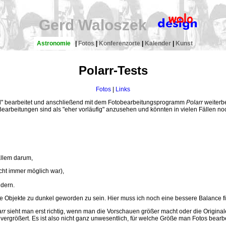
Gerd Waloszek
Astronomie
|
Fotos
|
Konferenzorte
|
Kalender
|
Kunst
Polarr-Tests
Fotos
|
Links
rmal" bearbeitet und anschließend mit dem Fotobearbeitungsprogramm
Polarr
weiterb
earbeitungen sind als "eher vorläufig" anzusehen und könnten in vielen Fällen no
allem darum,
cht immer möglich war),
dern.
Objekte zu dunkel geworden zu sein. Hier muss ich noch eine bessere Balance f
rr
sieht man erst richtig, wenn man die Vorschauen größer macht oder die Original
e vergrößert. Es ist also nicht ganz unwesentlich, für welche Größe man Fotos bear