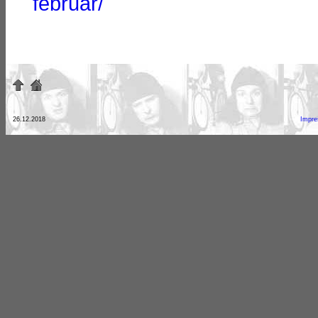
februar/
26.12.2018
Impr